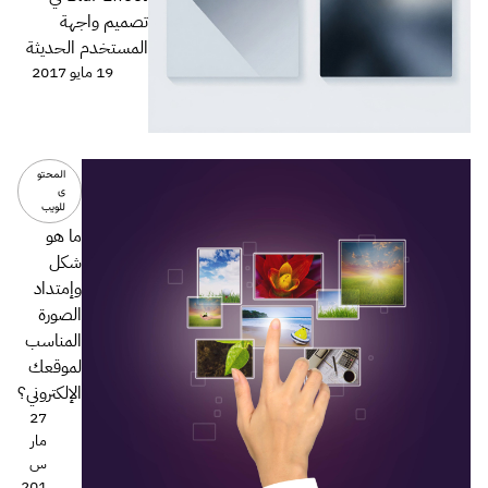
تصميم واجهة
المستخدم الحديثة
19 مايو 2017
المحتو
ى
للويب
ما هو
شكل
وإمتداد
الصورة
المناسب
لموقعك
الإلكتروني؟
27
مار
س
201