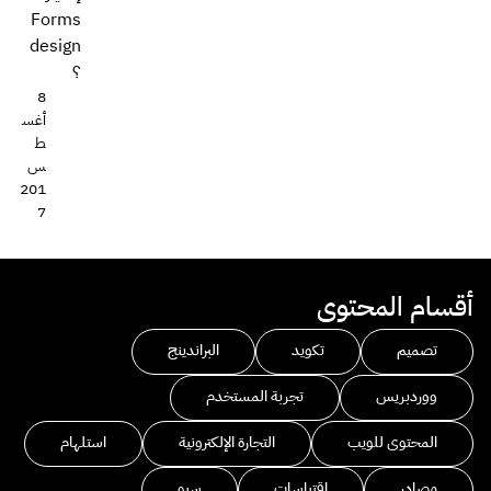
Forms
design
؟
8
أغس
ط
س
201
7
أقسام المحتوى
تصميم
تكويد
البراندينج
ووردبريس
تجربة المستخدم
المحتوى للويب
التجارة الإلكترونية
استلهام
مصادر
اقتباسات
سيو