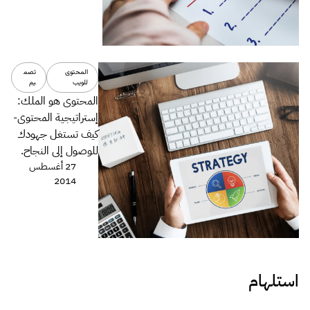
المحتوى
تصم
للويب
يم
المحتوى هو الملك:
إستراتيجية المحتوى-
كيف تستغل جهودك
للوصول إلى النجاح.
27 أغسطس
2014
استلهام