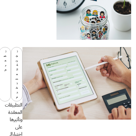
ت
ت
ج
ص
رب
م
ة
ي
ال
م
م
س
ت
خ
د
م
التطبيقات
المعقدة
وتأثيرها
على
إختيارالـ