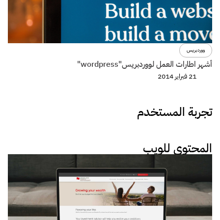
ووردبريس
أشهر اطارات العمل لووردبريس"wordpress"
21 فبراير 2014
تجربة المستخدم
المحتوى للويب