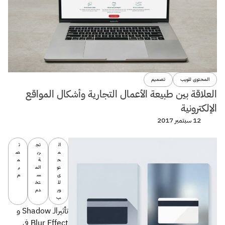
المحتوى للويب
تصميم
العلاقة بين طبيعة الأعمال التجارية وأشكال المواقع
الإلكترونية
12 سبتمبر 2017
ال
تج
ت
م
رب
ص
ح
ة
م
تو
الم
ي
ى
س
م
لل
تخ
وي
دم
ب
تأثيرالـ Shadow و
Blur Effect في