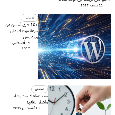
11 سبتمبر 2017
ووردبريس
+10 طرق تُحسن من
سرعة موقعك على
ووردبريس
14 أغسطس
2017
البراندينج
حدد عملائك بعشوائية
وانتظر النتائج!
10 أغسطس 2017