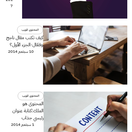
7
المحتوى للويب
كيف تكتب مقال ناجح
وفعّال-الجزء اﻷول؟
10 سبتمبر 2014
المحتوى للويب
المحتوى هو
الملك:كتابة عنوان
رئيسي جذاب
1 سبتمبر 2014