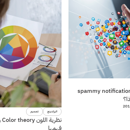
اف الـ spammy notifications
ا؟
البراندينج
تصميم
نظري
فهمها