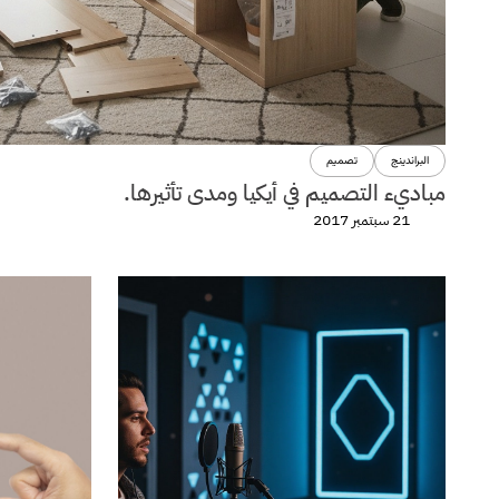
البراندينج
تصميم
مباديء التصميم في أيكيا ومدى تأثيرها.
21 سبتمبر 2017