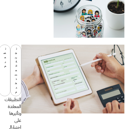
ت
ت
ج
ص
رب
م
ة
ي
ال
م
م
س
ت
خ
د
م
التطبيقات
المعقدة
وتأثيرها
على
إختيارالـ