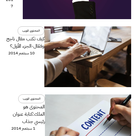
7
المحتوى للويب
كيف تكتب مقال ناجح
وفعّال-الجزء اﻷول؟
10 سبتمبر 2014
المحتوى للويب
المحتوى هو
الملك:كتابة عنوان
رئيسي جذاب
1 سبتمبر 2014