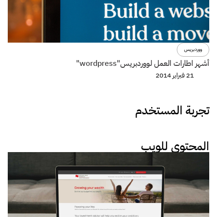
ووردبريس
أشهر اطارات العمل لووردبريس"wordpress"
21 فبراير 2014
تجربة المستخدم
المحتوى للويب