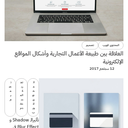
المحتوى للويب
تصميم
العلاقة بين طبيعة الأعمال التجارية وأشكال المواقع
الإلكترونية
12 سبتمبر 2017
ال
تج
ت
م
رب
ص
ح
ة
م
تو
الم
ي
ى
س
م
لل
تخ
وي
دم
ب
تأثيرالـ Shadow و
Blur Effect في