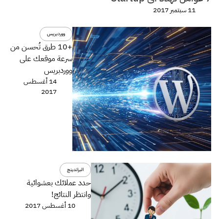
11 سبتمبر 2017
ووردبريس
+10 طرق تُحسن من
سرعة موقعك على
ووردبريس
14 أغسطس
2017
البراندينج
حدد عملائك بعشوائية
وانتظر النتائج!
10 أغسطس 2017