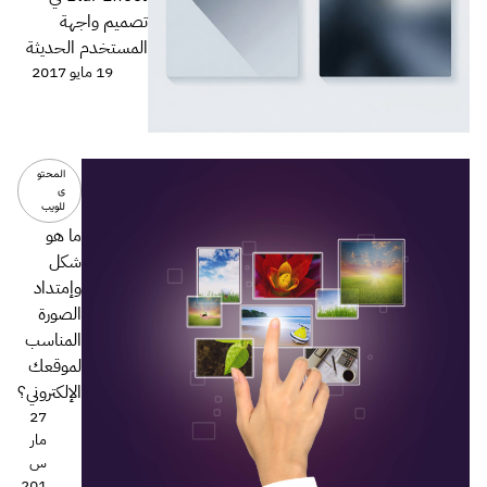
تصميم واجهة
المستخدم الحديثة
19 مايو 2017
المحتو
ى
للويب
ما هو
شكل
وإمتداد
الصورة
المناسب
لموقعك
الإلكتروني؟
27
مار
س
201