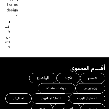
Forms
design
؟
8
أغس
ط
س
201
7
أقسام المحتوى
تصميم
تكويد
البراندينج
ووردبريس
تجربة المستخدم
المحتوى للويب
التجارة الإلكترونية
استلهام
مصادر
اقتباسات
سيو