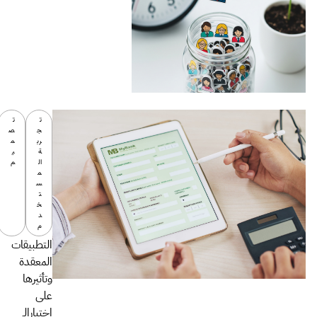
ت
ت
ج
ص
رب
م
ة
ي
ال
م
م
س
ت
خ
د
م
التطبيقات
المعقدة
وتأثيرها
على
إختيارالـ