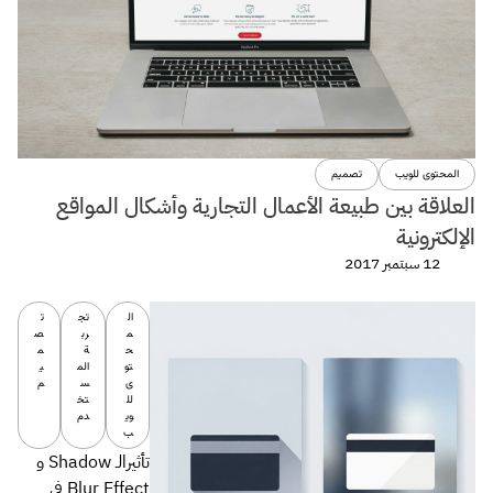
المحتوى للويب
تصميم
العلاقة بين طبيعة الأعمال التجارية وأشكال المواقع
الإلكترونية
12 سبتمبر 2017
ال
تج
ت
م
رب
ص
ح
ة
م
تو
الم
ي
ى
س
م
لل
تخ
وي
دم
ب
تأثيرالـ Shadow و
Blur Effect في