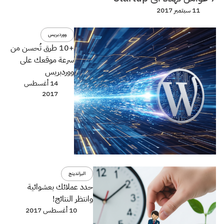
11 سبتمبر 2017
ووردبريس
+10 طرق تُحسن من
سرعة موقعك على
ووردبريس
14 أغسطس
2017
البراندينج
حدد عملائك بعشوائية
وانتظر النتائج!
10 أغسطس 2017