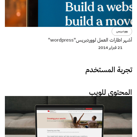
ووردبريس
أشهر اطارات العمل لووردبريس"wordpress"
21 فبراير 2014
تجربة المستخدم
المحتوى للويب