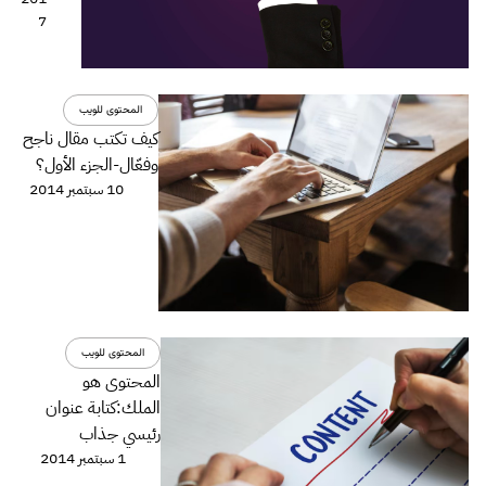
7
المحتوى للويب
كيف تكتب مقال ناجح
وفعّال-الجزء اﻷول؟
10 سبتمبر 2014
المحتوى للويب
المحتوى هو
الملك:كتابة عنوان
رئيسي جذاب
1 سبتمبر 2014