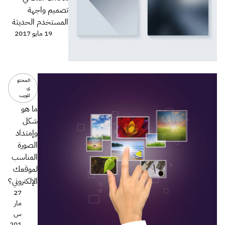
تصميم واجهة
المستخدم الحديثة
19 مايو 2017
المحتو
ى
للويب
ما هو
شكل
وإمتداد
الصورة
المناسب
لموقعك
الإلكتروني؟
27
مار
س
201