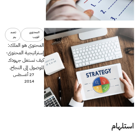
المحتوى
تصم
للويب
يم
المحتوى هو الملك:
إستراتيجية المحتوى-
كيف تستغل جهودك
للوصول إلى النجاح.
27 أغسطس
2014
استلهام