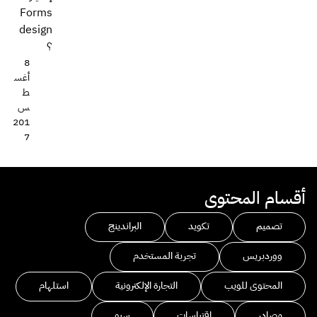
Forms
design
؟
8
أغس
ط
س
201
7
أقسام المحتوى
تصميم
تكويد
البراندينج
ووردبريس
تجربة المستخدم
المحتوى للويب
التجارة الإلكترونية
استلهام
مصادر
اقتباسات
سيو