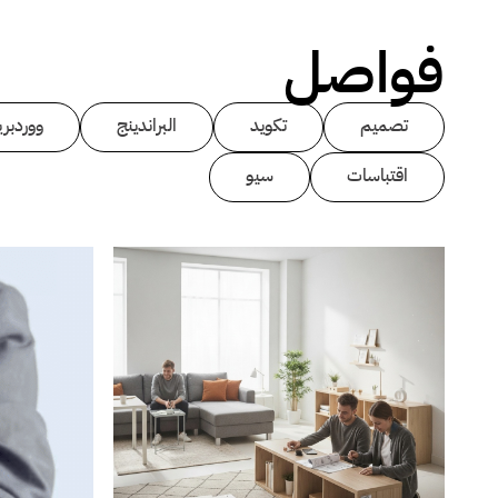
فواصل
تصميم
تكويد
البراندينج
ووردبر
اقتباسات
سيو