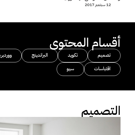
12 سبتمبر 2017
أقسام المحتوى
تصميم
تكويد
البراندينج
ووردبر
اقتباسات
سيو
التصميم