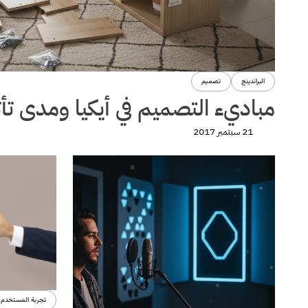
البراندينج
تصميم
مباديء التصميم في أيكيا ومدى تأث
21 سبتمبر 2017
تجربة المستخدم