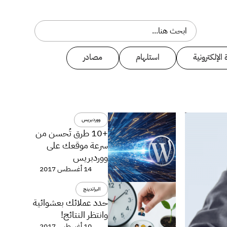
 الإلكترونية
استلهام
مصادر
ووردبريس
+10 طرق تُحسن من
سرعة موقعك على
ووردبريس
14 أغسطس 2017
البراندينج
حدد عملائك بعشوائية
وانتظر النتائج!
10 أغسطس 2017