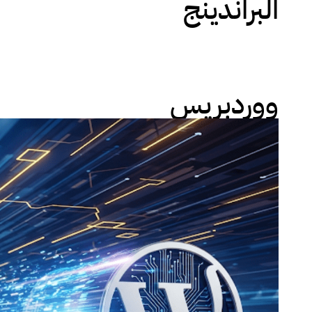
البراندينج
ووردبريس