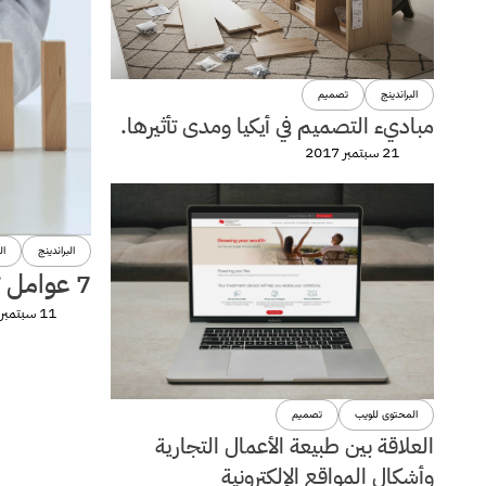
البراندينج
تصميم
مباديء التصميم في أيكيا ومدى تأثيرها.
21 سبتمبر 2017
البراندينج
ال
7 عوامل تهدد أى Startup
11 سبتمبر 2017
المحتوى للويب
تصميم
العلاقة بين طبيعة الأعمال التجارية
وأشكال المواقع الإلكترونية