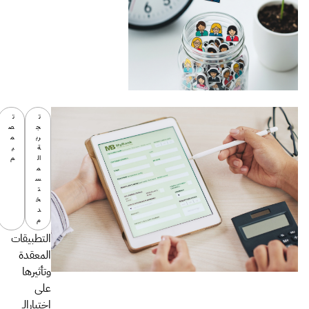
ت
ت
ج
ص
رب
م
ة
ي
ال
م
م
س
ت
خ
د
م
التطبيقات
المعقدة
وتأثيرها
على
إختيارالـ