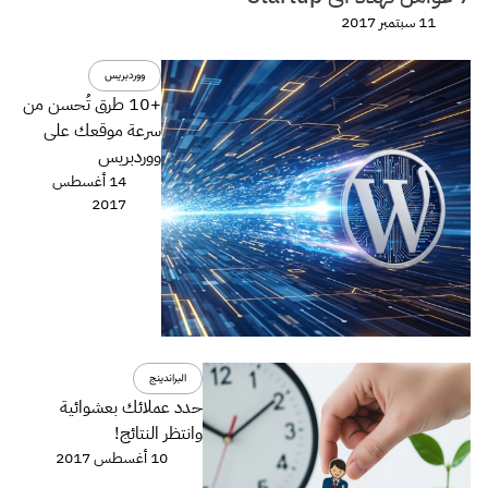
11 سبتمبر 2017
ووردبريس
+10 طرق تُحسن من
سرعة موقعك على
ووردبريس
14 أغسطس
2017
البراندينج
حدد عملائك بعشوائية
وانتظر النتائج!
10 أغسطس 2017