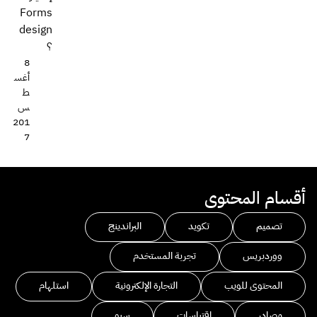
Forms
design
؟
8
أغس
ط
س
201
7
أقسام المحتوى
تصميم
تكويد
البراندينج
ووردبريس
تجربة المستخدم
المحتوى للويب
التجارة الإلكترونية
استلهام
مصادر
اقتباسات
سيو