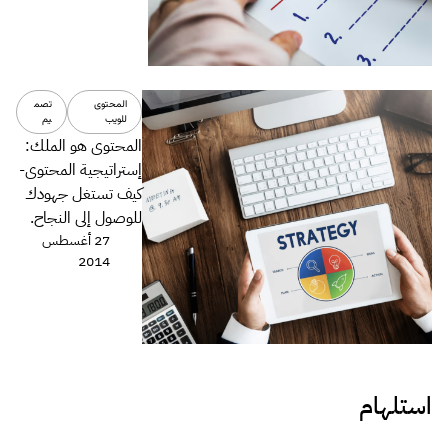
المحتوى
تصم
للويب
يم
المحتوى هو الملك:
إستراتيجية المحتوى-
كيف تستغل جهودك
للوصول إلى النجاح.
27 أغسطس
2014
استلهام