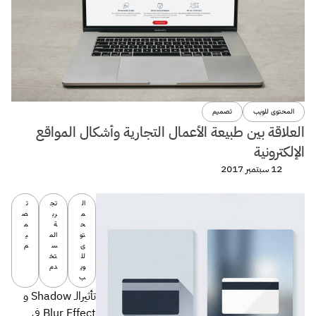
المحتوى للويب
تصميم
العلاقة بين طبيعة الأعمال التجارية وأشكال المواقع
الإلكترونية
12 سبتمبر 2017
ال
تج
ت
م
رب
ص
ح
ة
م
تو
الم
ي
ى
س
م
لل
تخ
وي
دم
ب
تأثيرالـ Shadow و
Blur Effect في