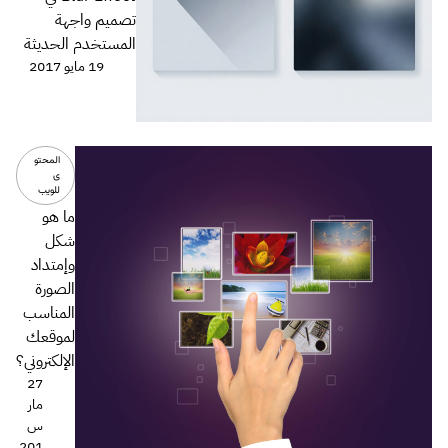
تصميم واجهة
المستخدم الحديثة
19 مايو 2017
المحتو
ى
للويب
ما هو
شكل
وإمتداد
الصورة
المناسب
لموقعك
الإلكتروني؟
27
مار
س
201