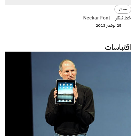
مصادر
م
خط نيكار – Neckar Font
خط هن
25 نوفمبر 2013
اقتباسات