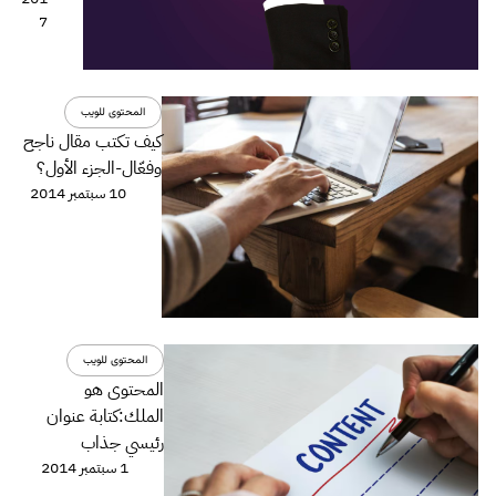
7
المحتوى للويب
كيف تكتب مقال ناجح
وفعّال-الجزء اﻷول؟
10 سبتمبر 2014
المحتوى للويب
المحتوى هو
الملك:كتابة عنوان
رئيسي جذاب
1 سبتمبر 2014