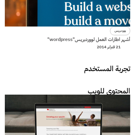
ووردبريس
أشهر اطارات العمل لووردبريس"wordpress"
21 فبراير 2014
تجربة المستخدم
المحتوى للويب