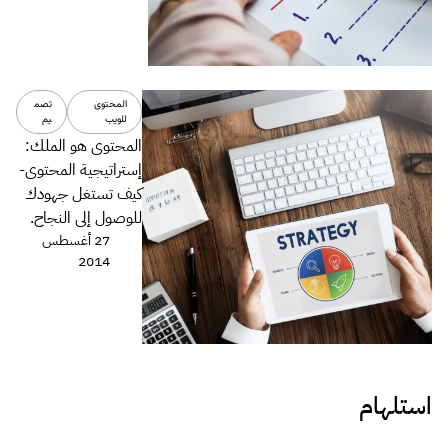
المحتوى
تصم
للويب
يم
المحتوى هو الملك:
إستراتيجية المحتوى-
كيف تستغل جهودك
للوصول إلى النجاح.
27 أغسطس
2014
استلهام