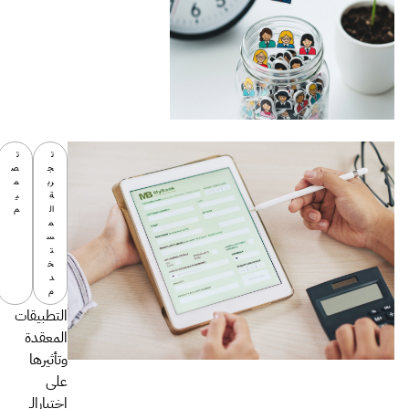
ت
ت
ج
ص
رب
م
ة
ي
ال
م
م
س
ت
خ
د
م
التطبيقات
المعقدة
وتأثيرها
على
إختيارالـ