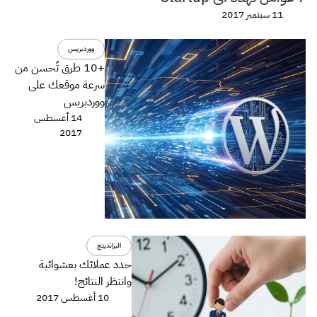
11 سبتمبر 2017
ووردبريس
+10 طرق تُحسن من
سرعة موقعك على
ووردبريس
14 أغسطس
2017
البراندينج
حدد عملائك بعشوائية
وانتظر النتائج!
10 أغسطس 2017