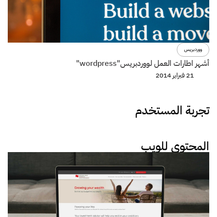
ووردبريس
أشهر اطارات العمل لووردبريس"wordpress"
21 فبراير 2014
تجربة المستخدم
المحتوى للويب