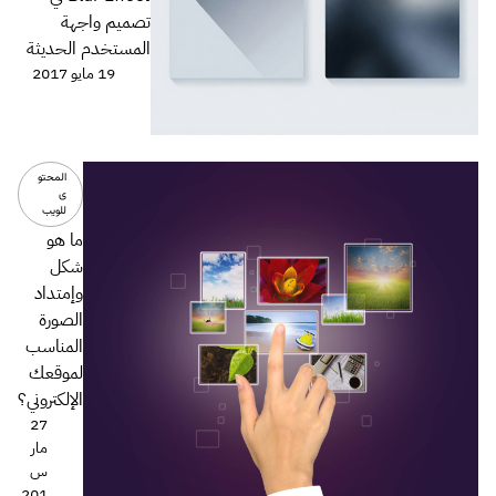
تصميم واجهة
المستخدم الحديثة
19 مايو 2017
المحتو
ى
للويب
ما هو
شكل
وإمتداد
الصورة
المناسب
لموقعك
الإلكتروني؟
27
مار
س
201