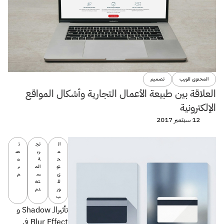
المحتوى للويب
تصميم
العلاقة بين طبيعة الأعمال التجارية وأشكال المواقع
الإلكترونية
12 سبتمبر 2017
ال
تج
ت
م
رب
ص
ح
ة
م
تو
الم
ي
ى
س
م
لل
تخ
وي
دم
ب
تأثيرالـ Shadow و
Blur Effect في