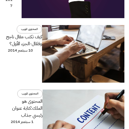
7
المحتوى للويب
كيف تكتب مقال ناجح
وفعّال-الجزء اﻷول؟
10 سبتمبر 2014
المحتوى للويب
المحتوى هو
الملك:كتابة عنوان
رئيسي جذاب
1 سبتمبر 2014