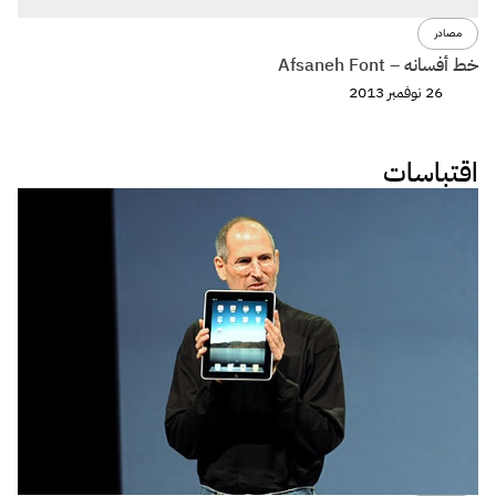
مصادر
م
خط أفسانه – Afsaneh Font
خط و
26 نوفمبر 2013
اقتباسات