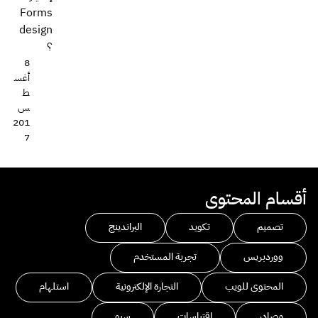
Forms
design
؟
8
أغس
ط
س
201
7
أقسام المحتوى
تصميم
تكويد
البراندينج
ووردبريس
تجربة المستخدم
المحتوى للويب
التجارة الإلكترونية
استلهام
مصادر
اقتباسات
سيو