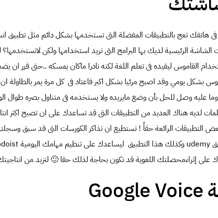
شاشتك
 فى هاتفك تعج بالتطبيقات المفضلة التى تستخدمها بشكل دائم مثل تطبيق انس
 الشاشة الرئيسية لديك بها البرامج التى تريد استخدامها ولكن لاتستخدمها
ام القاموس ليفيده فى تعلم اللغة لكنه نادرا ماكان يمسكه ..حتى قرر ان يضع
وس بشكل يومي وقد اصبح مرئيا بشكل اكبر فاعتاد فى كل مرة يمر بالطاولة ا
ا عليه وصل للحل بأن وضع مايريده ولا يستخدمه فى متناول بصره طوال الو
مات لديه هناك العديد من التطبيقات التى قد تساعدك على ان تصبح اكثر انتا
 التطبيقات الرائعة حقاً ! تستطيع ان تذاكر الكورسات التى قد سبق وسجلتها 
يق
udemy
وكذلك هذا التطبيق ليساعدك على تنظيم مهامك اليومية
odoist
على إثراءمحصلتك اللغوية قد تكون بحاجة لذلك حقا 🙂 لتزيد من انتاجيتك
Goog