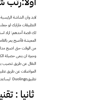
اولا:رتب 
لابد وان الشاشة الرئيسية
التطبيقات مارايك لو جعلت
لك قصة أحدهم: اراد استخد
المعيشة فأصبح يمر بالقام
من الوقت حتى اصبح مداوم
وجيزة ان ينمى حصيلة الكل
النقال عن طريق تنصيب بعض
المواصلات عن طريق تطب
تطبيق
Duolingo
ليساعدك 
ثانيا : تقنية le Voice