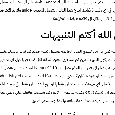
لصوتى الذى يصل الى ايميلات بنظام
Android
متاحة على الهواتف التى تعمل
 فى اى وقت بأمكانك اتباع هذا الدليل لتفعيل الخدمة
guide
ولتزيد الانتاجي
 تلك الرسائل الى قائمة مهامك
plug-in
 الله أكتم التنبيهات
جية ففى كل مرة تسمع النقرة الخاصة بوصول تنبيه جديد قد تترك مابيدك وتنش
ا قد يكون التنبيه أتدرى كم تستغرق لتعود للحالة التى كنت فيها قبل ان تقاط
العمل بأمكانك ان تنجز المهمة وتصل الى قدر من التركيز يصل الى 110%فقط إ
من البنك او غيره بأمكان كل شئ ان ينتظر بأمكانك دوما استخدام
ductivity
ن تستكمل اى مهمة كنت بصدد ان تفعلها او شئ اعتدت ان تفعله فى يومك ايا 
ولتشرع ف العمل وتوقف بعد ان تستغرق 60 دقيقة شريطة ان تكون قد وضعت هاتفك على 
 انجاز المهمة فقط لمدة ساعة واحدة وستشعر بالفارق