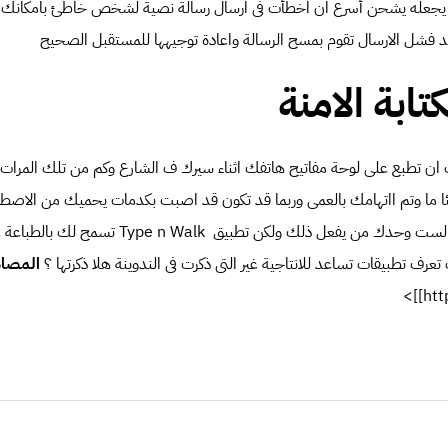
 يجعله يشحن أسرع ان اخطأت فى ارسال رسالة نصية لشخص خاطئ بامكانك ا
ند فشل الارسال تقوم بمسح الرسالة واعادة توجيهها للمستقبل الصحيح
تابة الامنة
 ان تطبع على لوحة مفاتيح هاتفك اثناء سيرك ف الشارع وكم من تلك المرات م
ما وتم ااتهامك بالعمى وربما قد تكون قد اصبت بكدمات يحميك من الاصط
 لست وحدك من يفعل ذلك ولكن تطبيق
Type n Walk
تسمح لك بالطباعة عل
عرف تطبيقات تساعد للانتاجية غير التى ذكرت فى الندوينة هلا ذكرتها ؟
المصاد
htt