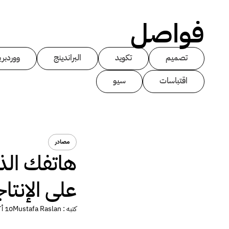
فواصل
تصميم
تكويد
البراندينج
ووردبر
اقتباسات
سيو
مصادر
هاتفك الذ
على الإنتاج
كتبه :
Mustafa Raslan
10 أكتوبر 2014