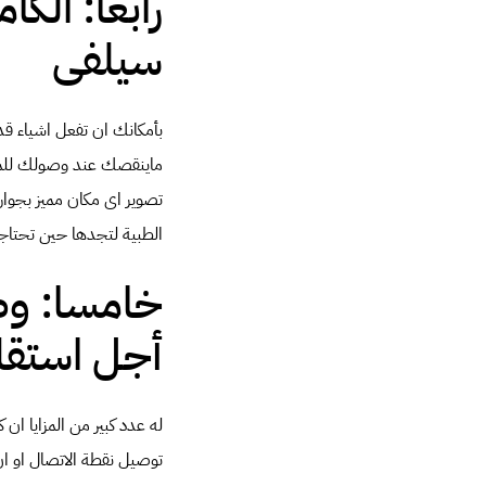
رابعا: ال
سيلفى
بأمكانك ان تفعل اشياء قد
ماينقصك عند وصولك للمتجر
تصوير اى مكان مميز بجوار
الطبية لتجدها حين تحتاجها
خامسا: وض
أجل استقلا
له عدد كبير من المزايا ان
توصيل نقطة الاتصال او 