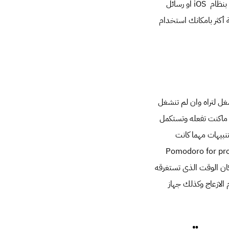
 بنظام
iOS
او رسائل
ة أكثر بامكانك استخدام
غل لتراه وان لم تنشغل
ع ماكنت تفعله وتستكمل
ذا استطعت ان تفصل التنبيهات مهما كانت
Pomodoro for pro
كان الوقت الذى تستغرقه
وضع عدم الازعاج وكذلك جهاز