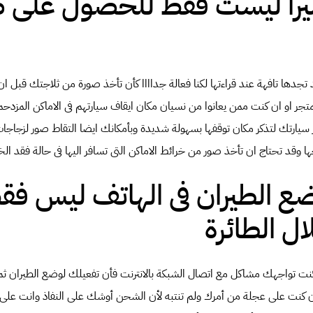
كاميرا ليست فقط للحصول على 
 تجدها تافهة عند قراءتها لكنا فعالة جداااا كأن تأخذ صورة من ثلاجتك قبل 
 او ان كنت ممن يعانوا من نسيان مكان ايقاف سيارتهم فى الاماكن المزدحمة
 سيارتك لتذكر مكان توقفها بسهولة شديدة وبأمكانك ايضا التقاط صور لزجاجات
 وقد تحتاج ان تأخذ صور من خرائط الاماكن التى تسافر اليها فى حالة فقد ال
ع الطيران فى الهاتف ليس فق
ل الطائرة
 كنت تواجهك مشاكل مع اتصال الشبكة بالانترنت فأن تفعيلك لوضع الطيران ثم 
ان كنت على عجلة من أمرك ولم تنتبه لأن الشحن أوشك على النفاذ وانت ع