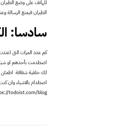
للهاتف على وضع الطيران
الطيران فيمنع الرسالة وع
سادسا: الك
كم عدد المرات التى اعتدت
اصطدمت بأحدهم او شيئا 
لك خلفية شفافة اطمئن
اصطدام بالاشياء وان كنت ت
ps://todoist.com/blog]]>