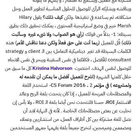
مشتركة مع العميل ويستمع له اهتمام ، و يتفهم ما يقوله
ويناقشه ويشاركه الرأى للوصول للحلول المناسبة لتطوير العمل وحل
مشكلاته، ثم يساعده في تنفيذها .ولكن
كيف ذلك؟
يقول
Hilary
Marsh
خبير في وضع استراتيجية المحتوى ، يمكنك تحقيق ذلك بطرق
بسيطه: 1- بدلاً من قولك (
رأيي هو الصواب؛ ولا شىء غيره وسأثبت
ذلك
) قُل للعميل (
ربما أنت على حق فعلاً ولكن دعنا نناقش الأمر
) هذه
الكلمات البسيطة قد تغير ديناميكية التعامل؛ بين الـ client و strategy
consultant للأفضل ، فكلاكما في نفس السفينة ويبحر في نفس الاتجاه
للوصول لنفس الهدف. اختصرت
كل ما سبق من
Kristina Halvorson
خلال كلمتها الشهيرة
(اشرح للعميل أفضل ما يمكن أن تقدمه له
ولمشروعه
) في مؤتمر
.
CS Forum 2016
2- استخدم اللغة
والمصطلحات المريحة للعميل ، إذا كان يتحدث بلغة الربح وعائد
الاستثمار
ROI
، حسنا فلنتحدث نحن أيضا بلغة الـ ROI ، ولا بأس إن
تخليت عن بعض مصطلحاتك الخاصة . لأنه في النهاية لابد أن
نصل للغة مشتركة بين كل أطراف العمل، من استشاريين وعملاء
ومصممين ومبرمجين، لنخرج جميعاً بلغة يفهمها جمهور المستخدمين