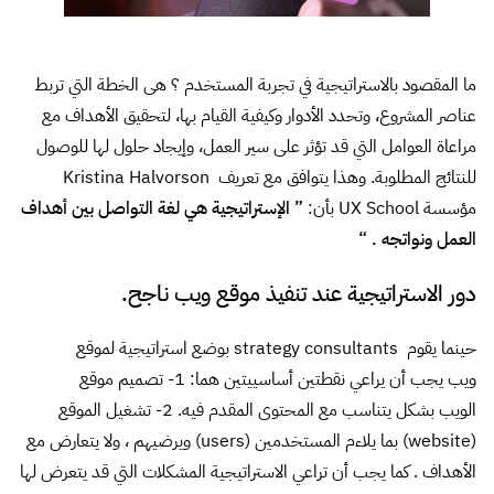
ما المقصود بالاستراتيجية في تجربة المستخدم ؟ هى الخطة التي تربط
عناصر المشروع، وتحدد الأدوار وكيفية القيام بها، لتحقيق الأهداف مع
مراعاة العوامل التي قد تؤثر على سير العمل، وإيجاد حلول لها للوصول
للنتائج المطلوبة. وهذا يتوافق مع تعريف Kristina Halvorson
مؤسسة UX School بأن:
” الإستراتيجية هي لغة التواصل بين أهداف
العمل ونواتجه . “
دور الاستراتيجية عند تنفيذ موقع ويب ناجح.
حينما يقوم strategy consultants بوضع استراتيجية لموقع
ويب يجب أن يراعي نقطتين أساسييتين هما: 1- تصميم موقع
الويب بشكل يتناسب مع المحتوى المقدم فيه. 2- تشغيل الموقع
(website) بما يلاءم المستخدمين (users) ويرضيهم ، ولا يتعارض مع
الأهداف . كما يجب أن تراعي الاستراتيجية المشكلات التي قد يتعرض لها