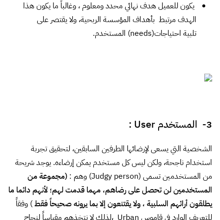
يكون للعميل هدف نهائي محدد ومعلوم ، وغالباً ما يكون هذا
الهدف مرتبط بأهداف المؤسسة الربحية، ولا يقتصر على
تلبية احتياجات(needs) المستخدم.
3- المستخدم User :
الشخصية التي يسعى لإرضائها الطرفين السابقين، لتحقيق تجربة
استخدام ناجحة، ولكن ليس كل مستخدم يمكن إرضاءه. يوجد شريحة
من المستخدمين تسمى (Judgy person) وهم :
(
مجموعة من
المستخدمين لن تحصل على رضاهم، مهما قدمت لهم؛ لأنهم دائما ما
يطلقون أرائهم السلبية ، ولا يقتنعون إلا بما يرونه صحيحاً فقط
) وفقاً
للتعريف الوارد في قاموس
Urban
،لذلك لا نتخذهم مقياساً لنجاح