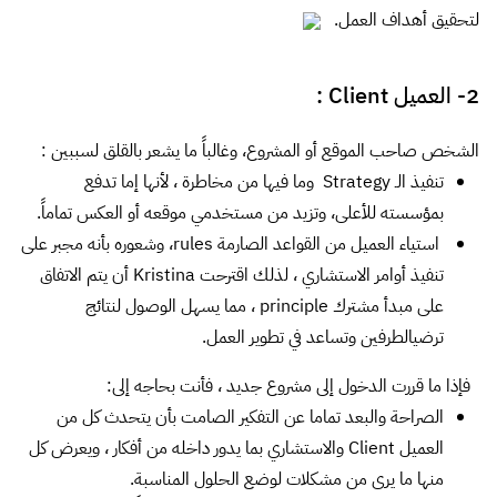
لتحقيق أهداف العمل.
2- العميل Client :
الشخص صاحب الموقع أو المشروع، وغالباً ما يشعر بالقلق لسببين :
تنفيذ الـ Strategy وما فيها من مخاطرة ، لأنها إما تدفع
بمؤسسته للأعلى، وتزيد من مستخدمي موقعه أو العكس تماماً.
استياء العميل من القواعد الصارمة rules، وشعوره بأنه مجبر على
تنفيذ أوامر الاستشاري ، لذلك اقترحت Kristina أن يتم الاتفاق
على مبدأ مشترك principle ، مما يسهل الوصول لنتائج
ترضيالطرفين وتساعد في تطوير العمل.
فإذا ما قررت الدخول إلى مشروع جديد ، فأنت بحاجه إلى:
الصراحة والبعد تماما عن التفكير الصامت بأن يتحدث كل من
العميل Client والاستشاري بما يدور داخله من أفكار ، ويعرض كل
منها ما يرى من مشكلات لوضع الحلول المناسبة.