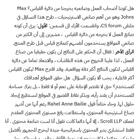
هل كوننا أصحاب العمل وصانعيه يخرجنا من دائرة القياس؟
Max
Johns
وهو من أهم صانعي الاسترتيجيات ، طرح هذا التساؤل في
ملتقى CS forum، وانقسمت الأراء الى قسمين:
الأول
: يرى أن كونه
صانع العمل لا يخرجه من دائرة القياس ، مشيرين إلى أن الكثير من
صانعي المواقع يستخدمون أنفسهم كنماذج قياس قبل طرح المنتج.
الرأى الأخر :
فقال أن الحكم على النتائج لن يكون حقيقيا من صناع
العمل ، لذا علينا الخروج من هذه النقاشات ، والابتعاد تماما عن دائرة
القياس لتكون النتائج أكثر دقة وواقعية. وقد اقترح Max ليكون القياس
أكثر فاعلية ، يجب ألا يكون السؤال هل حقق الموقع أهدافك
كمستخدم؟ حتى لا تقتصر الإجابة على نعم أو لا فقط ، بل يترك مساحة
للمستخدم أن يفند رأيه، ويذكر نقاط القصور في الموقع لنستطيع إيجاد
حلول لها. وجاء ختاماً قول
Rahel Anne Bailie
رغم أنها من أشهر
صناع استرتيجية المحتوى، واستطاعت رفع مستوى المحتوى المقدم
لعملاء
Scroll LLP
، إلا أنها دائما كانت تقول أنا لست صانعة محتوى . أنا
فقط استشاري يدير المحتوى باستراتيجية جيدة ليخرج للجمهور بأفضل
ما يمكن، ودائما ما كانت تردد لا تهتموا بالألقاب والمسميات ولكن بما