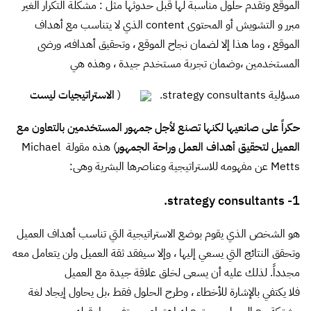
الموقع وتقدم حلول مناسبة لها قبل حدوثها مثل : مشكلة التكرار الغير
مبرر و التشويش أو المحتوى content الذي لا يتناسب مع أهداف
الموقع ، وما هذا إلا لضمان نجاح الموقع ، وتحقيق أهدافه، ورضى
المستخدمين ،وضمان تجربة مستخدم جيدة ، وهذه هي
مسؤلية strategy consultants.
(
الاستراتيجيات ليست
حكراً على صانعيها لكنها تصنع لأجل جمهور المستخدمين بالتعاون مع
العميل لتحقيق أهداف العمل وراحة الجمهور
) هذه مقولة
Michael
Metts
عن مفهومه للاستراتيجية وعناصرها البشرية وهى:
1- strategy consultants.
هو الشخص الذي يقوم بوضع الاستراتيجية التي تناسب أهداف العميل
وتحقق النتائج التي يسعي إليها ، وإلا سيفقد ثقة العميل ولن يتعامل معه
مجدداً. لذلك عليه أن يسعى لخلق علاقة جيدة مع العميل
فلا يكتفي بالإشارة للأخطاء ، وطرح الحلول فقط ،بل يحاول إيجاد لغة