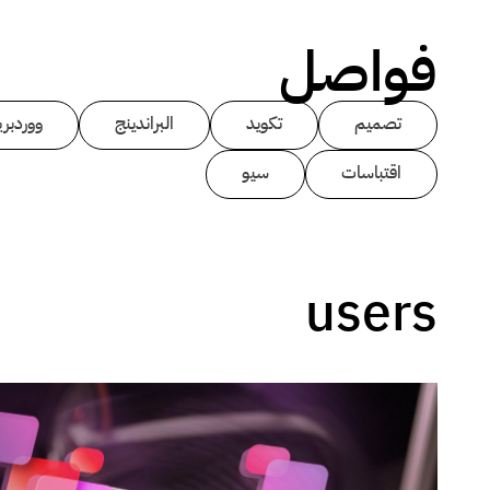
فواصل
تصميم
تكويد
البراندينج
ووردبر
اقتباسات
سيو
users