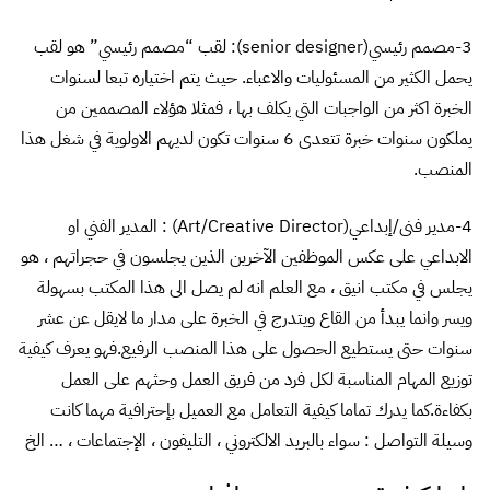
3-مصمم رئيسي(senior designer): لقب “مصمم رئيسي” هو لقب
يحمل الكثير من المسئوليات والاعباء. حيث يتم اختياره تبعا لسنوات
الخبرة اكثر من الواجبات التي يكلف بها ، فمثلا هؤلاء المصممين من
يملكون سنوات خبرة تتعدى 6 سنوات تكون لديهم الاولوية في شغل هذا
المنصب.
4-مدير فنى/إبداعي(Art/Creative Director) : المدير الفني او
الابداعي على عكس الموظفين الآخرين الذين يجلسون في حجراتهم ، هو
يجلس في مكتب انيق ، مع العلم انه لم يصل الى هذا المكتب بسهولة
ويسر وانما يبدأ من القاع ويتدرج في الخبرة على مدار ما لايقل عن عشر
سنوات حتى يستطيع الحصول على هذا المنصب الرفيع.فهو يعرف كيفية
توزيع المهام المناسبة لكل فرد من فريق العمل وحثهم على العمل
بكفاءة.كما يدرك تماما كيفية التعامل مع العميل بإحترافية مهما كانت
وسيلة التواصل : سواء بالبريد الالكتروني ، التليفون ، الإجتماعات ، … الخ