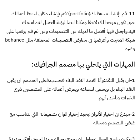
11-قم بإنشاء محفظتك(portfolio):قم بإنشاء مكان لحفظ أعمالك
حتى تكون مرجعا لك لاحقا ومكانا ايضا لرؤية العميل لتصاميمك
فيه.واجعل فيها أفضل ما لديك من التصميمات ومن ثم قم برفعها على
شبكة الانترنت وأعرضها فى معارض التصميمات المختلفة مثل
behance
وغيره.
المهارات التي يتحلي بها مصمم الجرافيك:
1-ان يقبل النقد:وأنا اقصد النقد البناء فحسب.فعلي المصمم ان يقبل
النقد البناء بل ويسعى لسماعه ويعرض أعماله على المصممين ذوى
الخبرات ويأخذ رأيهم.
2-مبدع فى اختيار الألوان:يجيد إختيار الوان تصميماته التي تتناسب مع
غرض التصميم ومجاله
3-يكون واسع الخيال:يحاول ان يسرح بخياله بعيدا ليعود بأفكار جديدة