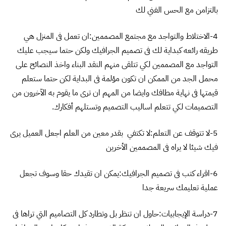
بالتزامن مع الحس الفني لك
4-الاختلاط والتواجد مع مجتمع المصممين:ان تعمل فى المنزل هي
طريقه رائعه كبداية لك فى تصميم الجرافيك ولكن حتما سيجب عليك
التواجد مع المصممين لكي تتلقى منهم النقد البناء واخذ النصائح على
محمل الجد من الممكن ان تكون مؤلمة فى البداية لكن حتما ستعلم
قيمتها فى نهاية مطافك وايضا من المهم ان ترى ما يقوم به الآخرون من
التصميمات لكي تتعلم اساليب التصميم وتستلهم أفكارك.
5-لا تتوقف عن التعلم:لا تكتفي بقدر معين من العلم اجعل العميل يرى
فيك شيئا لا يراه فى المصممين الأخرين
6-اقراء كتب فى تصميم الجرافيك:يمكن ان تقيدك حقا وسوف تجعل
عملية تعليمك سريعة جدا
7-دراسة الإيجابيات:حاول ان تنظر بل وتطارد كل التصاميم التي تراها فى