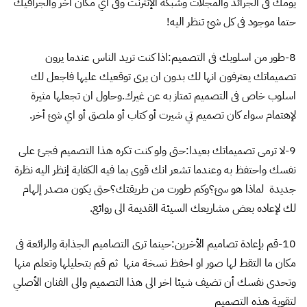
يومك فى الجرائد والمجلات وشبكة الإنترنت وفى اي مكان اخر والجرافيك
حتما موجود فى كل شئ تنظر اليه!
8-طور من اسلوبك فى التصميم:اذا كنت تريد الناس عندما يرون
تصميماتك يعترفون انها لك بدون ان يرى توقعيك عليها فاجعل لك
اسلوب خاص فى التصميم تمتاز به عن غيرك.وحاول ان تجعلها مثيرة
لإهتمام سواء كان تصميم تي شيرت أو كتاب أو ملصق أو اي شئ أخر.
9-لا ترمى تصميماتك بعيدا:حتى ولو كنت تكره هذا التصميم فجئ على
نفسك واحتفظ به وعندما تشعر انك قوى بما فيه الكفاية إنظر اليه نظرة
جديدة لماذا هو سئ؟وكم طورت من طريقتك؟حتى يكون مصدر إلهام
لك لإعاده بعض مشاريعك السيئة القديمة الى روائع.
10-قم بإعادة تصاميم الأخرين:حينما ترى التصاميم الجذابة والرائعة فى
مكان ما التقط لها صور او احفظ نسخة منها ثم قم بتحليلها وتعلم منها
وتحدى نفسك أن تضيف شيئا اخر الى هذا التصميم والى الفنان الأصلي
لتقوية هذه التصميم