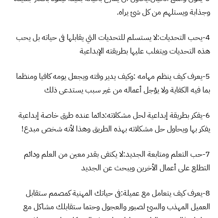
وجذابة ويستلهم من كل شئ يراه.
4-يحب التحديات:لا يستسلم للتحديات التي يقابلها فى حياته بل يحب
هذه التحديات ويتغلب عليها بطريقته الإبداعية
5-يعرف كيف ينظم مهامه :وكيف يدير وقته ويجعل يومه كافيا ومنظما
بما فيه الكفاية ولا يؤجل أعماله من غير سبب يستدعى ذلك
6-يفكر بطريقة إبداعية لحل مشكلاته:دائما عنده طرق خاصة إبداعية
يفكر بها ويحاول حل مشكلاته بهذه الطريق وهذا لأنه شخص مبدع!
7-حب التعلم ومتابعة الجديد:لا يكتفى بقدر معين من العلم ودائم
التطلع على أعمال الأخرين ويبحث عن الجديد
8-يعرف كيف يتعامل مع عميلة:فى حياتك المهنية كمصمم ستقابل
العميل المهذب والسئ لصبور والعجول وحتما ستقابلك مشاكل مع