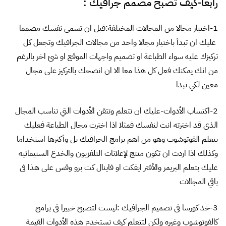
رابعا-كيف تصبح مصمم جرافيك :
1-اختيار مجالا من المجالات المختلفة:قبل ان تسمى نفسك مصمما
عليك ان تبدأ باختيار مجالا واحد من مجالات الجرافيك وتجعل كل
تركيزك عليه سواء الطباعة او تصميم واجهات الموقع او شئ اخر بالرغم
من انك يمكنك فعل كل هذا معا الا ان انصحك بالتركيز على مجال
معين لكي تبدا
2-اكتساب الأدوات-عليك ان تتعلم وتتقن الأدوات التي تناسب المجال
الذى قد اخترته انت لنفسك فمثلا اذا اخترت مجال الطباعة فعليك
بتعلم الفوتوشوب وهو من اهم برامج الجرافيك بل وأكثرها استخداما
وكذلك اذا اردت ان تكون منتج لإعلانات التلفزيون والخدع السنيمائيه
عليك بتعلم البريمر والأفتر ايفكت او فاينال كت برو وقس على هذا فى
باقي المجالات
3-خذ كورسا فى تصميم الجرافيك :ليست لتصبح خبيرا فى برامج
كالفوتوشوب وغيره ولكن لتتعلم كيف تستخدم هذه الأدوات القيمة