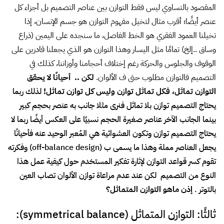
التوازن تماثل، فكل تماثل توازن وليس كل توازن تماثل!
لذلك ربما
يحتاج التصميم توازن بلا تماثل فنرى مثلا جانب به عنصر بحجم كبير
بينما الجانب الآخر عناصر صغيرة الحجم نسبيًا على العكس أيضًا ربما لا
يحتاج التصميم توازن وتكون العشوائية هي المُعبر الوحيد عنه فأحيانًا
يجعل العناصر مملة وهذا ما يسمى ب (off-balance design) وفكرته
تقوم كسر قواعد التوازن لإثارة تفكير المستخدم حول كيفية عمل هذا
النوع من التصميم لكن عند عدم مراعاة توازن الألوان تصاب العين
بالتوتر .
إذن ماهو التوازن المتماثل؟
ثالثًا: التوازن المتماثل (symmetrical balance):
التماثل كالمرآه اذا قمت برسم خط في المنتصف فيكون كل جانب بمثابة
مرآة للآخر ومن ثم يتحقق التماثل فقط عند وضع العناصر بالتساوي على
الجانبين ،لكن يختلف تطبيق التماثل في التصميم عن الطبيعة.
كيف
ذلك؟
في الطبيعة كل الألوان والتفاصيل متماثلة على الجانبين
نلاحظ هذا في جميع عناصر الطبيعة مثل الفراشة مثلاً كما ترى: