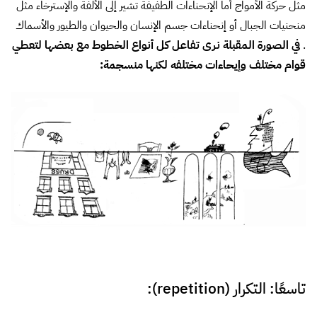
تاسعًا: التكرار (repetition):
يقصد به تكرار عنصر ما في التصميم عدة مرات بحيث تتكون منه
متلازمة(مجموعة من العناصر المتشابهة بجوار بعضها) تعطي نظرة
موحدة وهذا يضيف مزيد من الإتساق للتصميم.
يمكن تطبيق التكرار في خمس اتجاهات:
الخطوط(fonts) و الأحرف(typefaces)