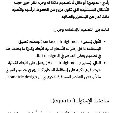
الإستقامة داخل إطارات الأسطح ثنائية الأبعاد وكثيرًا ما يحدث هذا
في تصميم بعض العناصر في الـ flat design.
الثاني
يُسمى (Axis straightness ) يعمل على الأبعاد الثلاثية
حيت تقوم فكرته على إستقامة المحاور كما نرى في تصميم المباني
مثلاً وبعض العناصر المستقرة الأخرى في ال isometric design.
سادسًا: الإستواء (equator):
فكرته قائمه على الإستقامة الأفقية فيستخدم أحيانًا في تصميم الشعارات
لعمل علاقة بين قاعدة أفقيه و بعض العناصر
كما يمكن إستخدامه حين
تقوم بعمل polar grid على الـ AI بشكل غير مرئي لوضع العناصر بطريقة
معينة حيث يقسم الـ polar grid إلى نصفين متساويين تمامًا كما يفعل
خط الإستواء بالكرة الأرضية.
فالخطوط الأفقية دائمًا ما تعطي شعور
بالراحة والإسترخاء.