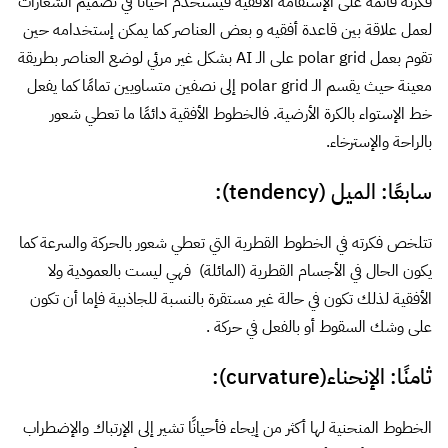
سابعًا: الميل (tendency):
تتلخص فكرته في الخطوط القطرية التي تعطي شعور بالحركة والسرعة كما
يكون الحال في الأجسام القطرية (المائلة) فهي ليست بالعمودية ولا
الأفقية لذلك تكون في حالة غير مستقرة بالنسبة للجاذبية فإما أن تكون
على وشك السقوط أو بالفعل في حركة .
ثامنًا: الإنحناء(curvature):
الخطوط المنحنية لها أكثر من إيحاء فأحيانًا تشير إلى الإرتباك والإضطراب
مثل حركة الأمواج أما الإنحناءات الطفيفة تشير إلى الألفة والإسترخاء مثل
منحنيات الجبال أو إنحناءات جسم الإنسان والحيوان والطيور والأسماك
.
في الصورة المقبلة نرى تفاعل كل أنواع الخطوط مع بعضها لتعطي
قوام مختلف وإيحاءات مختلفه لكنها منسجمة: