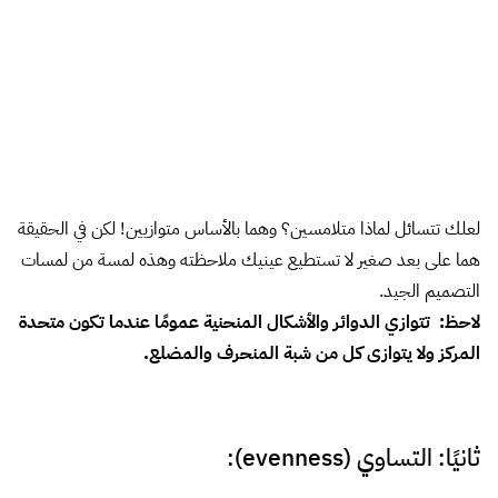
وضع أكثر راحة للعين:
لعلك تتسائل لماذا متلامسين؟ وهما
بالأساس متوازيين!
لكن في الحقيقة هما على بعد صغير لا تستطيع
عينيك ملاحظته وهذه لمسة من لمسات
التصميم الجيد
.
لاحظ: تتوازي الدوائر والأشكال المنحنية عمومًا عندما تكون متحدة
المركز ولا يتوازى كل من شبة المنحرف والمضلع.
ثانيًا: التساوي (evenness):
المقصود بالتساوي ليس فقط التوازن بين عناصر التصميم بل أجزاء كل
عنصر أيضًا؛ أقرب مثال لتخيل مفهوم التوازن هو جسم الإنسان، إذا
تخيلنا العمود الفقري هو الخط الفاصل، ما سنجده على اليمين (ذراع
وساق ..إلخ) تمامًا مثل اليسار وهذا التوازن هو الذي يجعلنا قادرين على
الوقوف والجلوس والحركة رغم إختلاف أحجامنا وأوزاننا، كذلك في
التصميم فالتوازن مطلوب حتى ف الألوان.
لكن .. أحيانًا لا يحقق