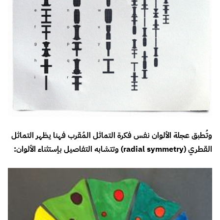
وتُطبق عجلة الألوان نفس فكرة التماثل المُقرب فهنا يظهر التماثل
القطري (radial symmetry) وتتشابه التفاصيل بإستثناء الألوان: