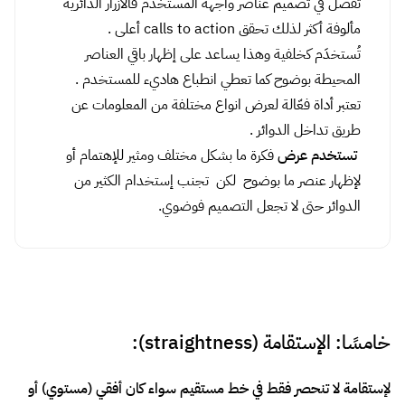
لإظهار عنصر ما بوضوح لكن تجنب إستخدام الكثير من
الدوائر حتى لا تجعل التصميم فوضوي.
خامسًا: الإستقامة (straightness):
لإستقامة لا تنحصر فقط في خط مستقيم سواء كان أفقي (مستوي) أو
رأسي (عمودي) أو مائل فالتصميم دائمًا له وجهة نظر أخرى حيث
الأشكال المستقيمة التي تكون مزيج من الخطوط الرأسية والأفقية
دائمًا تعبر عن الإستقرار والصلابة.
لذلك يرى التصميم للإستقامة وجهان:
الأول
يُسمى (surface straightness ) وهدفه تحقيق