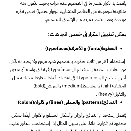
إستخدام أكثر من ثلاث خطوط بالتصميم شيء مزعج ولا يحبذ به ،لكن
من العادات الجيدة إستخدام الtypefaces في نطاق واسع أو بمعنى
آخر إستخدم الtypefaces التي تعطيك أنماط خطوط مختلفة مثل
الخفيف(light) والمتوسط(medium) والعريض(bold)
والثقيل(heavy) .
النماذج(patterns) والسطور (lines) والألوان(colors)
يُفضل إستخدام النماذج وأوزان وأشكال السطور والألوان أيضًا بشكل
محدود ثم تكرارها دائمًا على سبيل المثال إذا إستخدمت سطور عديدة
في الlayout (مخططك) فحافظ على ثبات الوزن والشكل .
الصور(images) والرسومات(graphics)
للمحافظة على ترابط التصميم تُستخدم الصور والرسومات بشكل موحد
،على سبيل المثال عند إدراجك للصور حاول أن تكون من نفس المُصوّر
وعندما تطبق فلتر معين على صورة ما فطبق ذلك على جميع الصور .
التكرار من وجهة نظر الشبكية