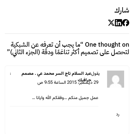
لتحصل على تصميم أكثر تناغمًا ودقة (الجزء الثاني)
”
يقول
عبد السلام تاج السر محمد عي . مصمم
:
جرافيك
29 ديسمبر، 2015 الساعة 9:55 ص
عمل جميل منكم …وفقكم الله وايانا …
رد
اترك تعليقاً
لن يتم نشر عنوان بريدك الإلكتروني.
الحقول الإلزامية مشار إليها بـ
*
التعليق
*