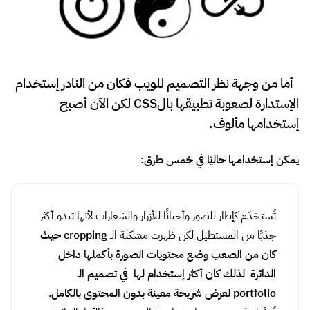
إستخدامها مألوف.
يمكن إستخدامها حاليًا في خمس طرق:
تُستخدَم كإطار للصور وأحيانًا للأزرار والشعارات لأنها تبدو أكثر
جذبًا من المستطيل لكن ظهرت مشكلة الـ
cropping حيث
كان من الصعب وضع محتويات الصورة بأكملها داخل
الدائرة لذلك كان أكثر إستخدام لها في تصميم الـ
portfolio لعرض شريحة معينة بدون المحتوى بالكامل
.
تُفضَل في تصميم عناصر واجهة المستخدم فالأزرار الدائرية
مألوفة أكثر لذلك تحقق calls to action أعلى .
تُستخدَم كخلفية وهذا يساعد على إظهار باقي العناصر
المحيطة بوضوح كما تعطي انطباع هاديء للمستخدم .
تعتبر أداة فعّالة لعرض انواع مختلفة من المعلومات عن
طريق تداخل الدوائر .
تستخدم عرض
فكرة ما بشكل مختلف ومثير للإهتمام أو