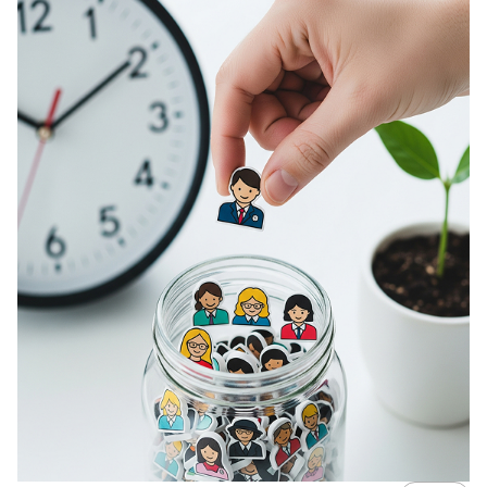
البراندينج
حدد عملائك بعشوائية وانتظر النتائج!
10 أغسطس 2017