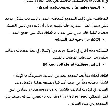
للشبكية ميزة أخرى في تحقيق مزيد من الإتساق في عدة صفحات وعناصر
متكررة مثل صفحات المجلات والكتب.
أغراض مختلطة(Mixed collateral)
يُطَبق التكرار هنا عند تصميم عدد من العناصر مُستهدف به الإعلان
لشركة محددة مثلاً من حيث أهدافها وطبيعة عملها وتتمثل هذه
العناصر في الكروت الخاصة بالشركة(business card) والعناوين التيي
تمثل أهدافها(letterhead) وال(brochure) لنفس الشركة ،حينئذ يتكرر
التصميم بين هذه العناصر .
عاشرًا: الدوران (rotation):
ينقسم الدوران إلى حركة دائرية وحركة دورانية فالحركة الدائرية (circular
motion) هي حركة الجسم على محيط الدائرة وتُعد حالة خاصة من
الحركة الدورانية حيث يدور الجسم حول نقطة معينة وتظل المسافة بين
مركز الجسم ومحور الدوران ثابتة وهذا ما يسمى بالتناظر الدائري