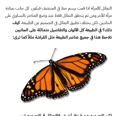
لكن للتصميم وجهة نظر أخرى، فالتماثل في التصميم ليس
مشروطًا بتماثل التفاصيل بحذافيرها لكن تتشابه في بعضها وهذه
فكرة التماثل المُقرب(near symmetry) مثلاً: