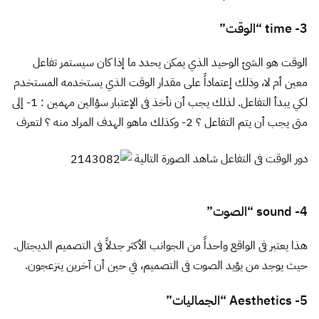
3- time “الوقت”
الوقت هو الشئ الوحيد الذي يمكن يحدد ما إذا كان سيستمر تفاعل
معين أم لا، وذلك إعتماداً على مقدار الوقت الذي يستخدمه المستخدم
لكي يبدأ التفاعل. لذلك يجب أن نأخذ فى الإعتبار سؤالين مهمين : 1- إلى
متى يجب أن يتم التفاعل ؟ 2- وكذلك ماهو الهدف المراد منه ؟ لتعرف
دور الوقت فى التفاعل شاهد الصورة التالية
4- sound “الصوت”
هذا يعتبر فى الواقع واحداً من الجوانب الأكثر جدلاً فى التصميم الديجتال.
حيث يوجد من يؤيد الصوت فى التصميم، في حين أن آخرين ينزعجون.
5- Aesthetics “الجماليات”