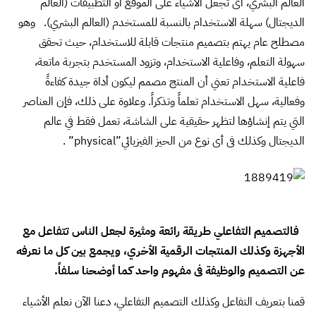
العالم البشري، أى تجعل الأشياء على الموقع او التطبيقات (العالم
الديجتال) سهلة الاستخدام بالنسبة للمستخدم (العالم البشري). وهو
مصطلح عام يهتم بتصميم منتجات قابلة للاستخدام، حيث تحقق
سهولة التعلم، وفاعلية الاستخدام، وتزود المستخدم بتجربة ماتعة،
فاعلية الاستخدام تعني أن المنتج مصمم ليكون أداة جيدة كفاءةً
وفعالية، سهل الاستخدام تعلماً وتذكراً. وعلاوة على ذلك، فإن العناصر
التي يتم إنشاؤها لتظهر حقيقية على الشاشة، تعمل فقط في عالم
الديجتال وكذلك فى أى نوع من الحيز الفيزيائي”physical” .
فالتصميم التفاعلي طريقة رائعة ومثيرة لجعل الناس تتفاعل مع
الأجهزة وكذلك المنتجات الرقمية الأخري، ويجمع بين كل ما نعرفه
عن التصميم والوظيفة فى مفهوم واحد كما أوضحنا سلفاً.
قمنا بتعريف التفاعل وكذلك التصميم التفاعلي، دعنا الآن نعلم الأشياء