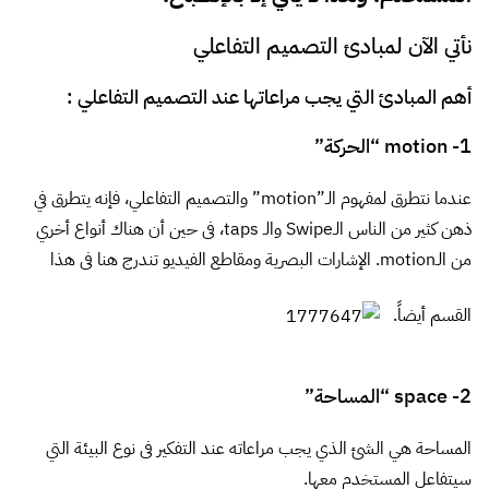
نأتي الآن لمبادئ التصميم التفاعلي
أهم المبادئ التي يجب مراعاتها عند التصميم التفاعلي :
1- motion “الحركة”
عندما نتطرق لمفهوم الـ”motion” والتصميم التفاعلي، فإنه يتطرق في
ذهن كثير من الناس الـSwipe والـ taps، فى حين أن هناك أنواع أخري
من الـmotion. الإشارات البصرية ومقاطع الفيديو تندرج هنا فى هذا
القسم أيضاً.
2- space “المساحة”
المساحة هي الشئ الذي يجب مراعاته عند التفكير فى نوع البيئة التي
سيتفاعل المستخدم معها.