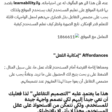
عنه، لأن هذا الزر هو المألوف له عن احتياجاته.
والـlearnability
يقصد
بها قدرة الموقع على تعليم المستخدم كيف يستخدم الموقع ولذلك
يجب على مصممي التفاعل بذل قصارى جهدهم لجعل الواجهات قابلة
للتعلم قدر الإمكان. تابع الصورة وانظر كيف تعلم المستخدم كيفية
التعامل مع الموقع.
Affordances “إمكانية الفعل”
ومعناها إتاحة الفرصة أمام المستخدم لأداء عمل ما، على سبيل المثال ;
الضغط على زر بحث يتيح لك الحصول على ما تريد. وعادةً يجب على
مصممي التفاعل أن يعوا جيدا لهذا المفهوم عند تصميماتهم.
هذا ما يعتمد عليه “التصميم التفاعلي” لذا فعليك
أن تعي جيداً إليهم لكي تصمم واجهة جيدة
للمستخدم. ولكي تتمكن من الاستحواذ على عقل
المستخدم، وهذا لا يأتي إلا بالإنطباع.