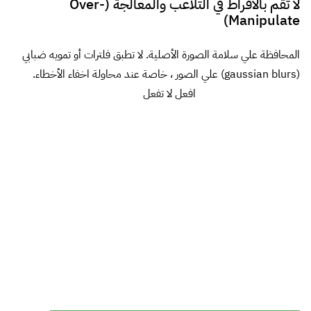
[divider] [/divider] تكامل واجهة المستخدم (UI Integration)
الدقة (Resolution) تأكد من أن حجم صورك يناسب المكان الذي