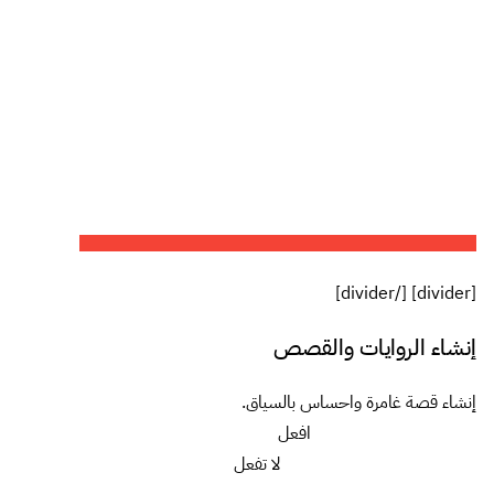
[divider] [/divider]
إنشاء الروايات والقصص
إنشاء قصة غامرة واحساس بالسياق.
افعل
لا تفعل