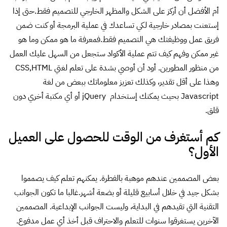
أم الأفضل أن أركز على الشكل والمظهر الخارجي للتصميم فقط.حتى إذا
إستعنت بمصادر خارجية لكي تساعدك في عملية البرمجة أو كنت ضمن
فريق عمل ووظيفتك هي التصميم فقط.فمعرفة ما هو ممكن وما هو
غير ممكن وفهم كيف تتم عملية الأكواد ستجعل من السهل عليك العمل
من منظور المطورين. أود أن أوصي بشدة على تعلم لغتي CSS,HTML
وهذا على أقل تقدير، وكذلك تعزيز معلوماتك ببعض من لغة
Javascript بحيث يمكنك إستخدام jQuery أو أي مكتبة أخري دون
قلق.
كم أستغرف من الوقت للحصول على العميل
الأول؟
بعض المصممين عندهم موهبة بالفطرة. يمكنهم تعلم كيف يصمموا
بشكل جيد في خلال أسابيع قليلة أو بضعة أشهر.غالبا ما تكون الجوانب
التقنية التي تقيدهم في البداية، وليست الجوانب الإبداعية. المصممين
الآخرين يستغرقوا سنوات للتعلم والاحتراف قبل أخذ أي عمل مدفوع.