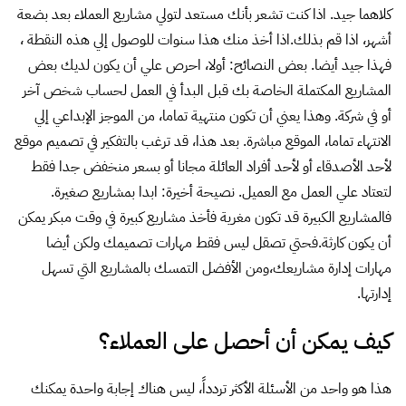
كلاهما جيد. اذا كنت تشعر بأنك مستعد لتولي مشاريع العملاء بعد بضعة
أشهر، اذا قم بذلك.اذا أخذ منك هذا سنوات للوصول إلي هذه النقطة ،
فهذا جيد أيضا. بعض النصائح: أولا، احرص علي أن يكون لديك بعض
المشاريع المكتملة الخاصة بك قبل البدأ في العمل لحساب شخص آخر
أو في شركة. وهذا يعني أن تكون منتهية تماما، من الموجز الإبداعي إلي
الانتهاء تماما، الموقع مباشرة. بعد هذا، قد ترغب بالتفكير في تصميم موقع
لأحد الأصدقاء أو لأحد أفراد العائلة مجانا أو بسعر منخفض جدا فقط
لتعتاد علي العمل مع العميل. نصيحة أخيرة: ابدا بمشاريع صغيرة.
فالمشاريع الكبيرة قد تكون مغرية فأخذ مشاريع كبيرة في وقت مبكر يمكن
أن يكون كارثة.فحتي تصقل ليس فقط مهارات تصميمك ولكن أيضا
مهارات إدارة مشاريعك،ومن الأفضل التمسك بالمشاريع التي تسهل
إدارتها.
كيف يمكن أن أحصل على العملاء؟
هذا هو واحد من الأسئلة الأكثر تردداً، ليس هناك إجابة واحدة يمكنك