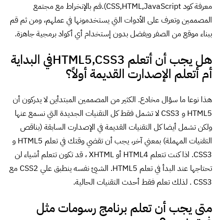
معرفة كود CSS,HTML,JavaScript).قم بالإنخراط مع مجتمع
المصممين وتعرف على الأدوات التي يستخدمونها في عملهم، ومن ثم قم
ببناء موقع من الصفر ويفضل بدون إستخدام أي أكواد برمجية جاهزة.
هل يجب أن أتعلم HTML5,CSS3في البداية
أم أتعلم الإصدارت القديمة أولاً؟
هذا نوعا ما سؤال مخادع. الكثير من المصممين المبتدأين لا يدركون أن
HTML5 و CSS3 لا تشمل فقط كل التقنيات الجديدة التي نسمع عنها
ولكن تشمل أيضا كل التقنيات القديمة في الإصدارت السابقة (بناقص
التقنيات المهملة) بمعني آخر، يجب أن تقضي وقتك في تعلم HTML5 و
CSS3. اذا كنت تتعلم HTML4 أو XHTML ، قد تكون تتعلم أشياء لن
تحتاجها عند البدأ في تعلم HTML5. الشيئ نفسه ينطبق علي CSS2 مع
CSS3 . لذلك تعلم فقط أحدث التقنيات الحالية.
متى يجب أن تعلم برنامج رسومات مثل