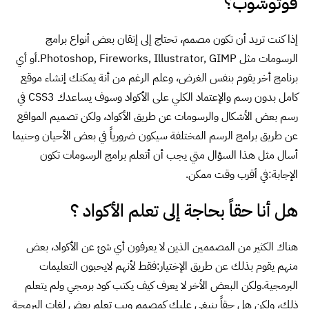
فوتوشوب؟
إذا كنت تريد أن تكون مصمم، تحتاج إلى إتقان بعض أنواع برامج
الرسومات مثل Photoshop, Fireworks, Illustrator, GIMP.أو أي
برنامج أخر يقوم بنفس الغرض، وعلم الرغم من أنة يمكنك إنشاء موقع
كامل بدون رسم والإعتماد الكلي على الأكواد وسوف يساعدك CSS3 في
رسم بعض الأشكال والرسومات عن طريق الأكواد، ولكن تصميم المواقع
عن طريق برامج الرسم المختلفة سيكون ضرورياً في بعض الأحيان وحنيما
أسال مثل هذا السؤال متي يجب أن أتعلم برامج الرسومات تكون
الإجابة:في أقرب وقت ممكن.
هل أنا حقاً بحاجة إلى تعلم الأكواد ؟
هناك الكثير من المصممين الذين لا يعرفون أي شئ عن الأكواد، بعض
منهم يقوم بذلك عن طريق الإختيار:فقط لأنهم لايحبون التعليمات
البرمجية.ولكن البعض الأخر لا يعرف كيف يكتب كود برمجي ولم يتعلم
ذلك، ولكن هل حقاً ينبغي عليك كمصمم ويب تعلم بعض لغات البرمجة