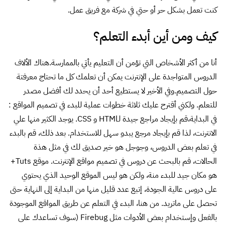
كنت تعمل بشكل حر أو حتي في شركة مع فريق عمل.
كيف ومن أين أبدء التعلم؟
أنا من أكثر الأشخاص التي تؤمن أن التعليم يأتي بالممارسة.هناك الألاف
الدروس المتواجدة على الإنترنت يمكن أن تعلمك كل ما تحتاج معرفتة
حول التصميم.وفي الأخير لا يستطيع أحد أن يحدد لك أفضل مصدر
للتعلم. ولكني أقترح عليك ثلاثة خطوات عملية للبدء في تصميم المواقع :
في البداية،قم بإيجاد مراجع جيدة لـHTMl و CSS. يوجد الكثير منها علي
الانترنت، لذا قم بإيجاد مرجع يبدو سهل للاستخدام. بعد ذلك، قم بالبدء
في تعلم بعض الدروس، وجوجل هو خير صديق لك في مثل هذة
الحالات، قم بالبحث عن دروس في تصميم مواقع الإنترنت. موقع Tuts+
هو مكان جيد للبدء منة، ولكن هو ليس الموقع الوحيد الذي يحتوي
على دروس عالية الجودة، إتبع عدد قليل منها من البداية إلى النهاية حتى
تحصل على ماتريد. من هنا، البدء في التعلم عن طريق المواقع الموجودة
بالفعل وإستخدام بعض الأدوات مثل Firebug (سوف تساعدك على