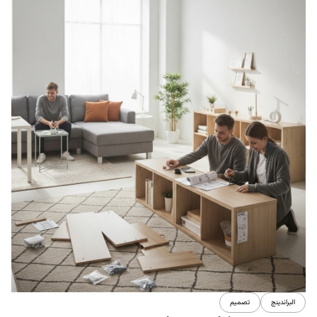
البراندينج
تصميم