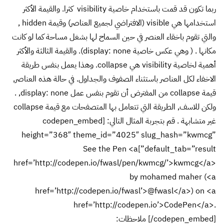
ربما تكون قد قمت باستخدام خاصية visibility كثرا. والقيمة الأكثر
استخدامها هي visible (الافتراضي لجميع العناصر) وقيمة hidden ,
والتي تقوم باخقاء العنصر في حين السماح لها بشغل مساحة كما لو كانت
مكانها . ( وهي عكس خاصية display: none). والقيمة الثالثة والأكثر
أهمية لخاصية visibility هي collapse. وهذا يعمل بنفس طريقة
الاخفاء لكل العناصر باستثناء الصفوف والجداول. في حالة هذه العناصر,
قيمة collapse من المفترض أن تقوم بنفس عمل display: none, .
ولكن للاسف, الطريقة التي تتعامل بها المتصفحات مع قيمة collapse
غير متشابهة . قم بتجربة المثال التالي: [codepen_embed
height=”368″ theme_id=”4025″ slug_hash=”kwmcg”
default_tab=”result”]See the Pen <a
href=’http://codepen.io/fwasl/pen/kwmcg/’>kwmcg</a>
by mohamed maher (<a
href=’http://codepen.io/fwasl’>@fwasl</a>) on <a
href=’http://codepen.io’>CodePen</a>.
[/codepen_embed] ملاحظات: