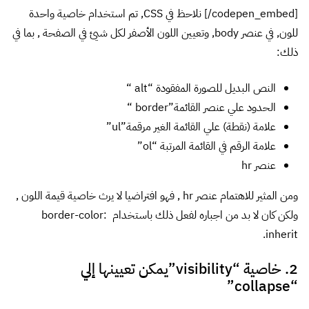
[/codepen_embed] نلاحظ في CSS, تم استخدام خاصية واحدة
للون, في عنصر body, وتعيين اللون الأصفر لكل شيئ في الصفحة , بما في
ذلك:
النص البديل للصورة المفقودة “alt “
الحدود علي عنصر القائمة”border “
علامة (نقطة) علي القائمة الغير مرقمة”ul”
علامة الرقم في القائمة المرتبة “ol”
عنصر hr
ومن المثير للاهتمام عنصر hr , فهو افتراضيا لا يرث خاصية قيمة اللون ,
ولكن كان لا بد من اجباره لفعل ذلك باستخدام border-color:
inherit.
2. خاصية “visibility”يمكن تعيينها إلي
“collapse”