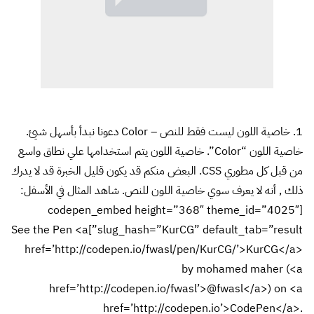
1. خاصية اللون ليست فقط للنص – Color دعونا نبدأ بأسهل شيئ.
خاصية اللون “Color”. خاصية اللون يتم استخدامها علي نطاق واسع
من قبل كل مطوري CSS. البعض منكم قد يكون قليل الخبرة قد لا يدرك
ذلك , أنه لا يعرف سوي خاصية اللون للنص. شاهد المثال في الأسفل:
[codepen_embed height=”368″ theme_id=”4025″
slug_hash=”KurCG” default_tab=”result”]See the Pen <a
href=’http://codepen.io/fwasl/pen/KurCG/’>KurCG</a>
by mohamed maher (<a
href=’http://codepen.io/fwasl’>@fwasl</a>) on <a
href=’http://codepen.io’>CodePen</a>.