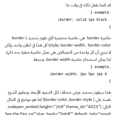
قد قمنا بفعل ذلك في وقت ما:
}
خاصية border هي خاصية مختصرة التي تقوم بتحديد (border-
style, border-width, border-color) كل هذا في اعلان واحد. ولكن
لا تنسي أن كل واحدة من الخصائص هي تمثل خاصية منفرة بحد ذاتها.
لذا يمكن استخدام خاصية border-width وحدها.
}
هذا سيقوم بتحديد عرض مختلف لكل الحدود الأربعة. وينطبق الشيئ
نقسه علي ( border-color ,border-style) كما هو موضح في المثال
التالي: [codepen_embed height=”268″ theme_id=”4025″
slug_hash=”DgtdE” default_tab=”result”]See the Pen <a