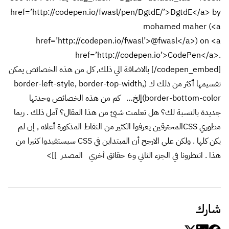
href=’http://codepen.io/fwasl/pen/DgtdE/’>DgtdE</a> by
mohamed maher (<a
href=’http://codepen.io/fwasl’>@fwasl</a>) on <a
href=’http://codepen.io’>CodePen</a>.
[/codepen_embed] بالاضافة الي ذلك, كل من هذه الخصائص يمكن
تقسيمها أكثر من ذلك ك (border-left-style, border-top-width,
border-bottom-color)إلخ… كم من هذه الخصائص وجدتها
جديدة بالنسبة لك؟ هل تعلمت شيئ من هذا المقال؟ آمل ذلك . ربما
مطوري CSSالمحترقين يعرفوا الكثير من النقاط المذكورة أعلاه , إن لم
يكن كلها . ولكن علي الارجح أن المبتداين في CSS سيستفيدوا كثيرا من
هذا . انتظرونا في الجزء الثاني و6 حقائق أخري
المصدر
]]>
شارك