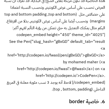
هذه الخاصية قد تكون مربكة بعض الشيئ في البداية. قد تعرف أن نسبة
العرض تحسب علي أساس عرض الكونتينر, وتحسب النسبة اعتمادا
علي خصائص مثل (top and bottom padding ,top and bottom
margins) وتحسب أيضا علي أساس عرض الكونتينر, بدلا من الارتفاع.
اليكم مثال يمكنك التعديل به حتي تتمكن من رؤية التأثير لفهم أكبر:
[codepen_embed height=”450″ theme_id=”4025″
slug_hash=”gBxGD” default_tab=”result”]See the Pen
<a
href=’http://codepen.io/fwasl/pen/gBxGD/’>gBxGD</a>
by mohamed maher (<a
href=’http://codepen.io/fwasl’>@fwasl</a>) on <a
href=’http://codepen.io’>CodePen</a>.
[/codepen_embed] لاحظ أنه يوجد 3 نسب مئوية معلنة في المربع
الداخلي (top , bottom, padding).
6. خاصية border