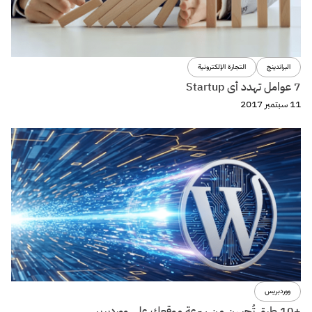
البراندينج
التجارة الإلكترونية
7 عوامل تهدد أى Startup
11 سبتمبر 2017
ووردبريس
+10 طرق تُحسن من سرعة موقعك على ووردبريس