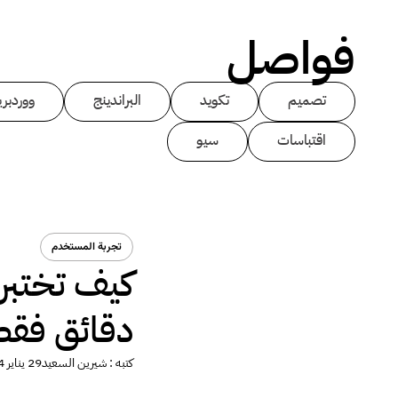
فواصل
تصميم
تكويد
البراندينج
ووردبر
اقتباسات
سيو
تجربة المستخدم
دقائق فقط
كتبه :
شيرين السعيد
29 يناير 2014