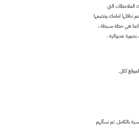
 فبجانب تلك الملاحظات التي
م تناقلها امامك وتضعها
مستحيلة وانما هي خطة بسيطة ،
 بصورة عشوائية .
موقع ككل.
عاينة الصفحة الرئيسية بالكامل. ثم تسألهم