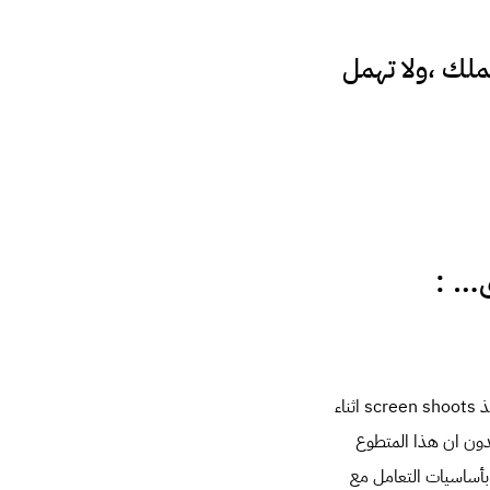
عملك ،ولا تهمل
1- مكان هاديء بعيد عن اي ضوضاء او ازعاج 2- كمبيوتر مزود بكاميرا 3- برامج مساعدة ، لتتمكن من اخذ screen shoots اثناء
س الكثير ممن يعتقدون ان هذا المتطوع
خدام ، يمكن ان يكون اي 5- شخص على دراية بأساسيات التعامل مع