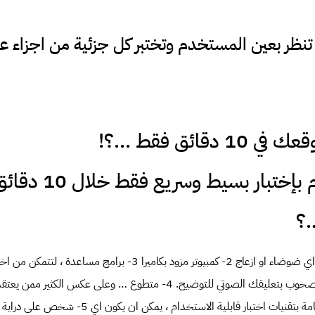
ان تنظر بعين المستخدم وتختبر كل جزئية من اجزاء 
ختبار بسيط وسريع فقط خلال 10 دقائق… :
…؟
عملك وادراجها في ملف مصحوب بتعليقك الصوتي للتوضيح. 4- متطوع … وعلى عك
يجب ان يكون على دراية تامة بتقنيات اختبار قابلية الاست