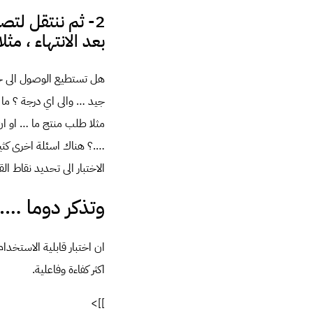
2- ثم ننتقل لت
بعد الانتهاء ، مثلا 
هل تستطيع الوصول الى 
جيد … والى اي درجة ؟ ما 
مثلا طلب منتج ما … او ان
….؟ هناك اسئلة اخرى كثي
الاختبار الى تحديد نقاط 
وتذكر دوما ….
ان اختبار قابلية الاستخدا
اكثر كفاءة وفاعلية.
]]>