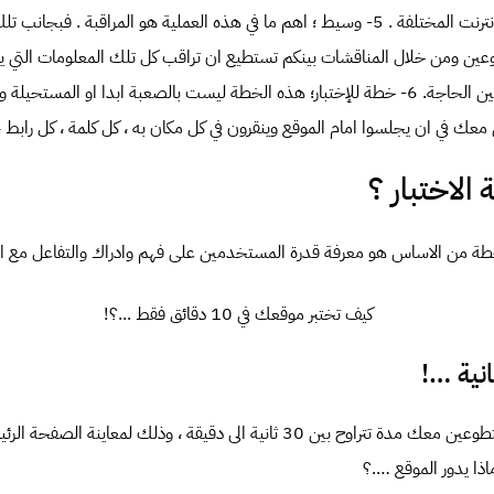
الكمبيوتر وتصفح مواقع الانترنت المختلفة . 5- وسيط ؛ اهم ما في هذه العملية هو المراقبة .
ين ومن خلال المناقشات بينكم تستطيع ان تراقب كل تلك المعلومات التي يت
في مخزن خاص ترجع له حين الحاجة. 6- خطة للإختبار؛ هذه الخطة ليست بالصعبة ابدا او ال
عك في ان يجلسوا امام الموقع وينقرون في كل مكان به ، كل كلمة ، كل رابط ،
لاختبار ؟
 من الاساس هو معرفة قدرة المستخدمين على فهم وادراك والتفاعل مع ال
ممكن ان تعطي لفريق المتطوعين معك مدة تتراوح بين 30 ثانية الى دقيقة ، وذلك لم
ا يدور الموقع ….؟