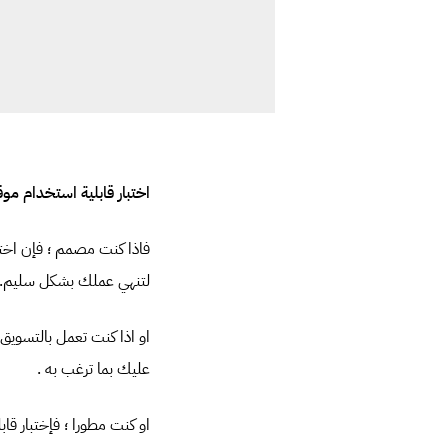
اختبار قابلية استخدام م
فاذا كنت مصمم ؛ فإن اختب
لتنهي عملك بشكل سليم.
او اذا كنت تعمل بالتسويق
عليك بما ترغب به .
او كنت مطورا ؛ فإختبار ق