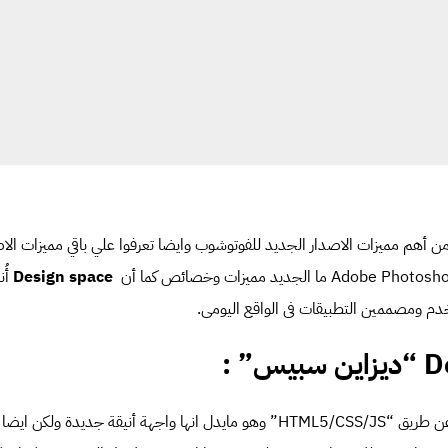
Desi” وهي من أهم مميزات الاصدار الجديد للفوتوشوب وايضا تعرفوا علي باقي مميزات 
Ado ما الجديد مميزات وخصائص
كما أن
Design space
أُ
دم ومصممين التطبيقات فى الواقع اليومى.
” :
هذه الميزة بٌنيت بالكامل عن طريق “HTML5/CSS/JS” وهو مايدل انها واجهة أنيقة جد