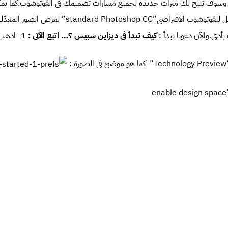
tuned interaction” وسوف تتيح لك ميزات جديدة لجميع مسارات تصميمك فى الفوتوشوب.كما
تصاميمك مع سهولة التنقل للفوتوشوب الافتراضى”otoshop CC
ذى.والآن دعونا نبدأ :
كيف تبدأ فى ديزاين سبيس ؟… اتبع الآتى :
3- وبعد ذل
بين فى الصورة :
بيس “design space” :