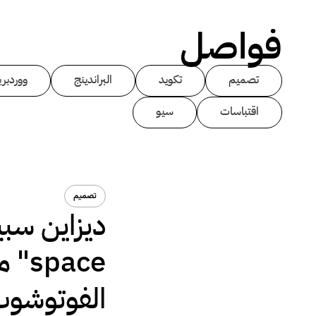
فواصل
تصميم
تكويد
البراندينج
ووردبر
اقتباسات
سيو
تصميم
pace
الفوتوشوب 