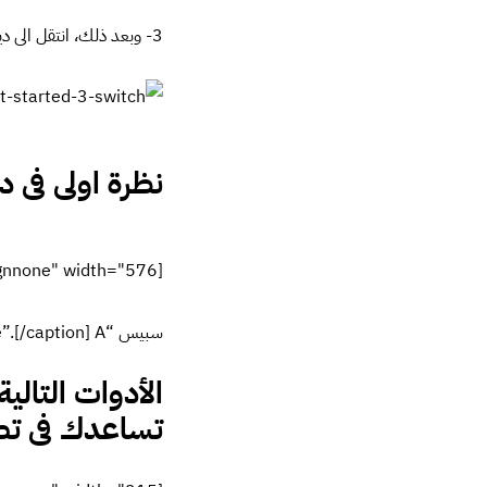
بها اداة القلم “pen tool” فى الفوتوشوب العادى. [star_list]
فى حين تعديل الع
قيم دقيقة. على سبيل المثال 
[/star_list]
العمل مع العناصر “cts
أ- توزيع العناصر “Distribute objects”
 and Alignment panel”.
تبدأ طبقات المساحات بان
أكثر. 2- إختر زر المحاذاة من لوحة التوزيع والمحاذاة ” the Distribute and Alignment panel”.
“Transform objects”
أخرى لموضوعك، يمكنك إد