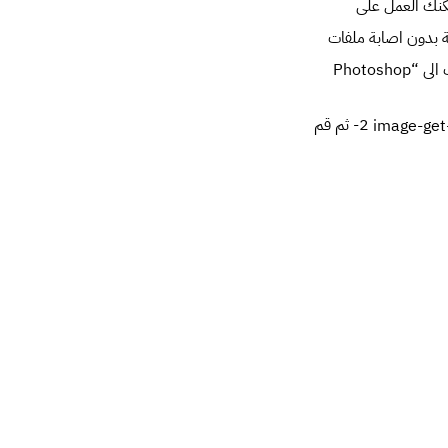
 يمكنك العمل على
standard Ph” لعرض الصور المعدّلة بدون اصابة ملفات
1- اذهب الى “Photoshop
2- ثم قم
ك، انتقل الى ديزاين سبيس
ديزاين