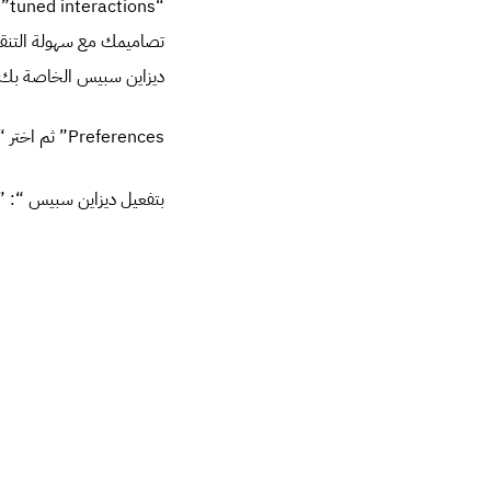
“s
ديزاين سبيس الخاصة بك بأ
Preferences” ثم اختر “Technology Preview” كما هو موضح فى الصورة :
بتفعيل ديزاين سبيس “enable design space” :
..سوف تجده تحت شريط الأدوات”the toolbar” كما م
نظرة اولى فى ديزاين س
[caption id="attachment_6591" align="alignnone" width="576"]