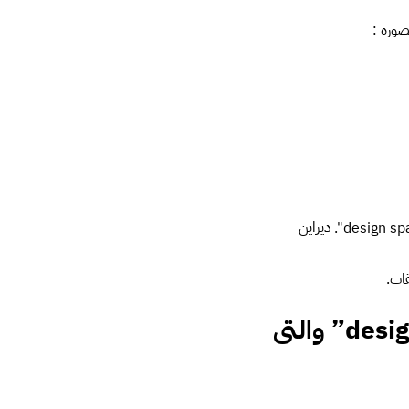
 حسابية للحصول على
1- حدد ثلاثة طبقات أو اكثر. 2- إختر زر التوزيع من لوحة التوزيع والمحاذاة ” the
طبقة.
عموديا
كذلك،
1- إختر طبقتين أو
حويل العناصر
لا حدد عنصر للتحويل،
ند تعديل العرض أو الطول او خصائص رقمية
وير “Rotate”
1-