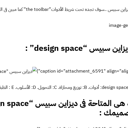
رض والطول، او خصائص رقمية أخرى لموضوعك، يمكنك ادخال عمليات
: 500/3 او 20*4 .
obje” :
Distribute
أفقيا
تبدأ طبقات المساحات بانتظام، من الوسط الأفقى لكل 
تظام، من الوسط العمودى لكل طبقة.
ب- محاذاة العناصر “aligen objects”
ج- ت
بإمكانك تطبيق التحويلات لطبقة واحدة او عدة طبقات، للقيام بالتحويلات، أو
ثانيا إختار أمر التحويلات “transformation command”. وهنا ميزة ايضا، وهى ع
خال عمليات حسابية للحصول على قيم دقيقة.
مثل
: 500/3 او 20*4 .
التد