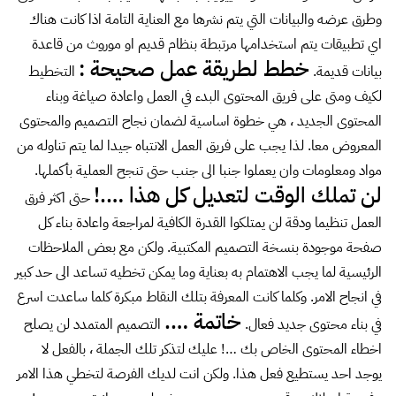
وطرق عرضه والبيانات التي يتم نشرها مع العناية التامة اذا كانت هناك
اي تطبيقات يتم استخدامها مرتبطة بنظام قديم او موروث من قاعدة
خطط لطريقة عمل صحيحة :
بيانات قديمة.
التخطيط
لكيف ومتى على فريق المحتوى البدء في العمل واعادة صياغة وبناء
المحتوى الجديد ، هي خطوة اساسية لضمان نجاح التصميم والمحتوى
المعروض معا. لذا يجب على فريق العمل الانتباه جيدا لما يتم تناوله من
مواد ومعلومات وان يعملوا جنبا الى جنب حتى تنجح العملية بأكملها.
لن تملك الوقت لتعديل كل هذا ….!
حتى اكثر فرق
العمل تنظيما ودقة لن يمتلكوا القدرة الكافية لمراجعة واعادة بناء كل
صفحة موجودة بنسخة التصميم المكتبية. ولكن مع بعض الملاحظات
الرئيسية لما يجب الاهتمام به بعناية وما يمكن تخطيه تساعد الى حد كبير
في انجاح الامر. وكلما كانت المعرفة بتلك النقاط مبكرة كلما ساعدت اسرع
خاتمة ….
في بناء محتوى جديد فعال.
التصميم المتمدد لن يصلح
اخطاء المحتوى الخاص بك …! عليك لتذكر تلك الجملة ، بالفعل لا
يوجد احد يستطيع فعل هذا. ولكن انت لديك الفرصة لتخطي هذا الامر