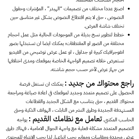
اصنع عددا مختلف من تصميمات “الهيدر” ، المؤشرات وحقول
النصوص ، حتى لا يتم اقتطاع النصوص بشكل غير متناسق حين
تختلف شاشة العرض.
خطط لتطوير نسخ بديلة من الموجودات الحالية مثل عمل احجام
مختلفة من الصور او المقتطفات؛ يمكنك ايضا ان تستبدلها بصور
انفوجرافيك كبيرة او جداول ، او عمل عرض توضيحي من الفيديو
تستعرض خلاله تصميم الواجهة الخاصة بموقعك ومدى اختلافها
من جهاز عرض لآخر حسب حجم شاشته.
راجع محتواك من جديد :
يمكنك ان تستغل فرصة
الحصول على تصميم متمدد وجديد لموقعك في اعادة صياغة ومراجعة
محتواك القديم ، حتى يتناسب مع الشكل الجديد والقطاعات
المستهدفة الجديدة وطرق النشر من التابلت ، الهواتف الذكية وحتى
تعامل مع نظامك القديم :
الحاسب المكتبي.
يواجه
التصميم المتمدد مشكلة فعلية مع واجهة الجوال الامامية ، فهناك طرق
عرض محددة ومقاسات ومعايير يجب اتباعها. لذا يجب الانتباه للمحتوى