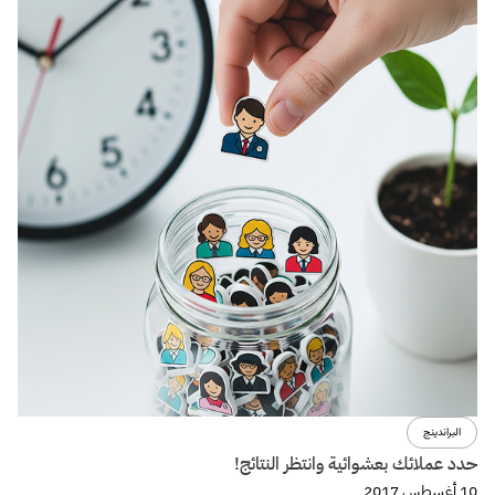
البراندينج
حدد عملائك بعشوائية وانتظر النتائج!
10 أغسطس 2017