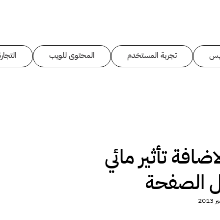
يس
تجربة المستخدم
المحتوى للويب
التجارة
د CSS لاضافة تأثير مائي
يل الصفحة