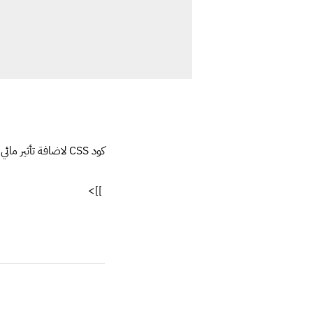
كود CSS لاضافة تأثير مائي اثناء تحميل الصفحة
]]>