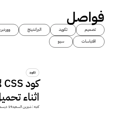
فواصل
تصميم
تكويد
البراندينج
ووردبر
اقتباسات
سيو
تكويد
كو
اثناء تحم
كتبه :
شيرين السعيد
19 ديسمبر 2013