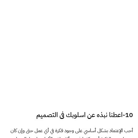
15-ضع شئ للتواصل معك من خلاله ورابط صفحة
اعمالك
لدي صفحة أعمالي على الفيسبوك:
facebook
ولدي حسابي على موقع بيهانس:
behance
ويستطيع أي احد التواصل معي من خلالهما.
]]>
شارك