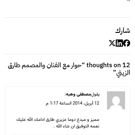
والتطوير أهم وسائل النجاح
رد
يقول
Mohamed hassan
:
12 أبريل، 2014 الساعة 3:02 م
استاذ طارق الزيني شخص متواضع ومحترم وفنان ..
🙂
رد
يقول
:
12 أبريل، 2014 الساعة 3:54 م