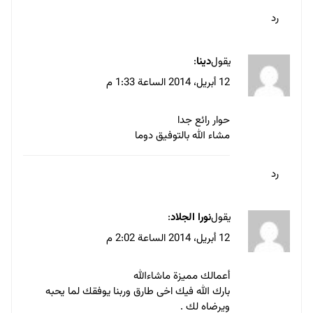
ماشاء الله حوار جدا ممتاز
واتابع اعمال الاستاذ طارق بالفعل من اقوي
المبدعين العرب في مجال التصميم
لكن لدي سؤال :
ما اصعب اوقات العمل التي واجهتها في هذا المجال
؟
رد
يقول
Tarek Alzeeny
:
12 أبريل، 2014 الساعة 10:28 م
في الواقع من أصعب الأوقات هي
اقتناعك بأحد الأعمال التي تبذل فيها
الجهد الكبير وترى انها أنسب للعميل
والصعوبة ليست في رفض العميل