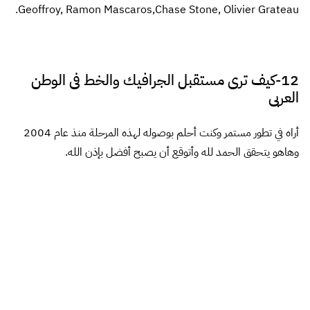
حوار رائع جدا
مشاء الله بالتوفيق دوما
رد
يقول
نورا الجلاد
:
12 أبريل، 2014 الساعة 2:02 م
أعمالك مميزة ماشاءالله
بارك الله فيك اخى طارق وربنا يوفقك لما يحبه
ويرضاه لك .
رد
يقول
omer ahmed
:
12 أبريل، 2014 الساعة 2:07 م