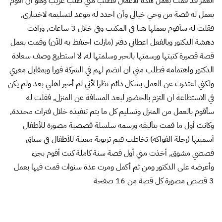
العمر قد قمت بعمل هذه الأعمال فطلب مني طلب غريب وهو أن اقوم
بعمل له قصة من وحي خيالي وأن احدد له موعد لتسليمه لاختباري,
فقلت له سأقوم بعملها هنا في المكتب وفي خلال 3 ساعات, وزادت
دهشة الدكتور وبالفعل اعطاني دفتر (مازلت احتفظ به للآن) وقمت بعمل
قصة قصيرة كتبتها ورسمتها بالحبر وسلمتها له, لا استطيع وصف سعادة
الدكتور واهتمامه فطلب مني ان انضم لهم في الشركة فورا وبمقابل مغري
ولكني اعتذرت عن العمل بشكل دائم نظرا لأني لم أخبر اهلي بعد ولم يكن
في الاستطاعة ان التزم بالحضور لبعد المسافة عن المنزل, فقلت له
سأقوم بالعمل من المنزل وتسليم كل ما يتم تنفيذه خلال فترات محددة,
وكانت أول ما قمت بتأليفه ورسمه سلسلة قصصية مصورة للأطفال
أسميتها (رحلة الفواكه) تخاطب قيم تربوية معينة للأطفال في سياق
قصصي مشوق, أخذت مني أول قصة سنة كاملة كنت أقوم بجزء
وأعرضه على الدكتور ومن ثم أكمل ومرت عدة سنوات قمت فيها بعمل
3 قصص مصورة كل قصة من 16 صفحة