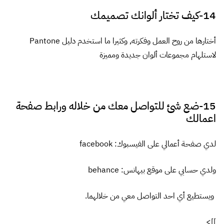
استاذ طارق من الناس المميزيين جداً
بس اثناء الحوار كنت منتظر سؤال ماهي مؤهلك
الدراسي استاذ طارق وهل هذا يؤثر على طريقة
عملك او حياتك في التصميم
رد
يقول
Tarek Alzeeny
:
12 أبريل، 2014 الساعة 10:17 م
شكرا جزيلا للجميع … استاذ أحمد
عامر لا يؤثر أبدا نوع ما درسته على
هوايتك .. بالعكس تجد الكثير من
الفنانين والمهتمين بفن التصميم
ليسوا من خريجي الكليات التطبيقية
وانما هي في الأصل هواية وتستطيع
تنميتها بعيدا عن تخصص دراستك ..
المطالعة الكثيرة وتعلم نقاط الضعف