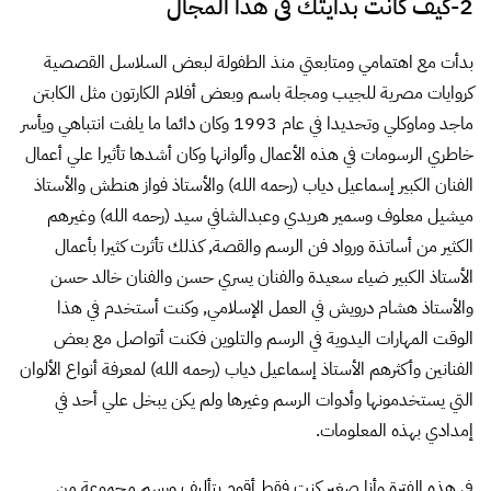
2-كيف كانت بدايتك فى هذا المجال
بدأت مع اهتمامي ومتابعتي منذ الطفولة لبعض السلاسل القصصية
كروايات مصرية للجيب ومجلة باسم وبعض أفلام الكارتون مثل الكابتن
ماجد وماوكلي وتحديدا في عام 1993 وكان دائما ما يلفت انتباهي ويأسر
خاطري الرسومات في هذه الأعمال وألوانها وكان أشدها تأثيرا علي أعمال
الفنان الكبير إسماعيل دياب (رحمه الله) والأستاذ فواز هنطش والأستاذ
ميشيل معلوف وسمير هريدي وعبدالشافي سيد (رحمه الله) وغيرهم
الكثير من أساتذة ورواد فن الرسم والقصة, كذلك تأثرت كثيرا بأعمال
الأستاذ الكبير ضياء سعيدة والفنان يسري حسن والفنان خالد حسن
والأستاذ هشام درويش في العمل الإسلامي, وكنت أستخدم في هذا
الوقت المهارات اليدوية في الرسم والتلوين فكنت أتواصل مع بعض
الفنانين وأكثرهم الأستاذ إسماعيل دياب (رحمه الله) لمعرفة أنواع الألوان
التي يستخدمونها وأدوات الرسم وغيرها ولم يكن يبخل علي أحد في
إمدادي بهذه المعلومات.
في هذه الفترة وأنا صغير كنت فقط أقوم بتأليف ورسم مجموعة من