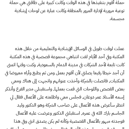
حملة أقوم بتنفيذها في هذه الوقت وكانت كبيرة على طاقتي هي حملة
توعية مرورية لإدارة المرور بالمنطقة وكانت عبارة عن لوحات إرشادية
مجسمة.
عملت لوقت طويل في الوسائل الإرشادية والتعليمية من خلال هذه
المكتبة وفي أحد الأيام لفت انتباهي مجموعة قصصية في هذه المكتبة
كانت تابعة لأحد الشركات في مدينة الدمام بالسعودية, وكنت وقتها اتمنى
أن أجد خيطا رفيعا يصلني لأن أقوم بعمل ومن ثم يطبع وأراه معروضا في
المكتبات, فاتصلت بالشركة وأخذت عنوانهم واتجهت إلى هناك ومعي
بعض القصص واللوحات التي قمت بعملها, واستقبنلي مدير الفرع وأتذكر
إسمه الأستاذ عمر دوغان, فجلس معي واطلعته على الأعمال فقال لي
انتظر سأعرض هذه الأعمال على صاحب الشركة وهو الدكتور وليد
الجاسم بارك الله في عمره, استقبلني الدكتور وعرضت عليه الأعمال
فوجدته مبهور بالأعمال القصصية وكأنه لم يكن يصدق انني وفي هذا