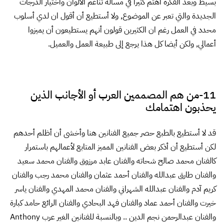
12 thoughts on “
حوار مع الفنان والمصمم طارق
الزيني
”
يقول
مصطفى وهبه
:
12 أبريل، 2014 الساعة 1:17 م
مميز و مبدع دوما عزيزي طارق ادامك الله عليك
نعمه التوفيق ان شاء الله .
رد
يقول
دينا
:
12 أبريل، 2014 الساعة 1:33 م