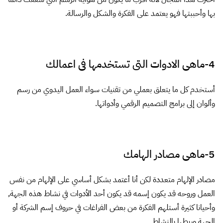
.. لكن بشكل أساسي مواقع مثل
adsoftheworld
وبالطبع الأعمال على
موقع
behance
كذلك موقع
www.logopond.com
وبعض المواقع
الأخرى لكن لا أتذكرها.
9-هل تفضل العمل بشكل حر أم لا ولماذا ؟؟
بالتأكيد أفضل العمل الحر, لكن في الكثير من الأحيان يفرض عليك الواقع
العمل بشكل نظامي بأحد الشركات