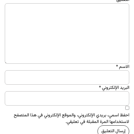
ووردبريس
+10 طرق تُحسن من سرعة موقعك على ووردبريس
14 أغسطس 2017