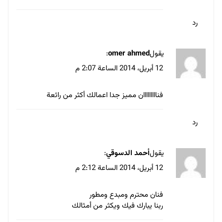
لأحد الأعمال وإنما إصرارك على
الخروج بنتيجة أفضل وأنسب وأقرب
لما يطلبه العميل.
رد
يقول
Abed Marzouk
:
13 أبريل، 2014 الساعة 12:16 م
ربنا يكرمك ياطارق … واحشني
رد
يقول
Atef
: