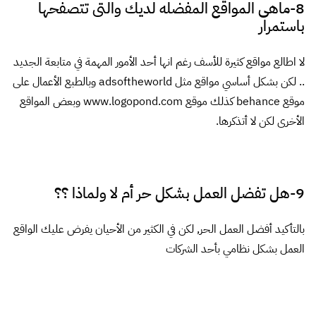
13-ماهى نصائحك للمصمم المبتدئ
بداية أن لا يستمع للمحبطين وذوي المصطلحات الغير مبررة والكلمات
الأفلاطونية المعقدة, لا بد له من الإطلاع الدائم على ما انتهى إليه غيره
وبل أكثر من هذا أنصحه بإعادة تنفيذ أية أعمال تعجبه ليتمرن على
تقنيات التنفيذ سيزيد هذا من إحساسه بثقته في نفسه وسيساعده على
تمرين قدراته الفنية بشكل كبير خصوصا في مرحلة البداية.
14-كيف تختار ألوانك تصميمك
أختارها من روح العمل وفكرته, وكثيرا ما استخدم دليل Pantone
لاستلهام مجموعات ألوان جديدة ومميزة