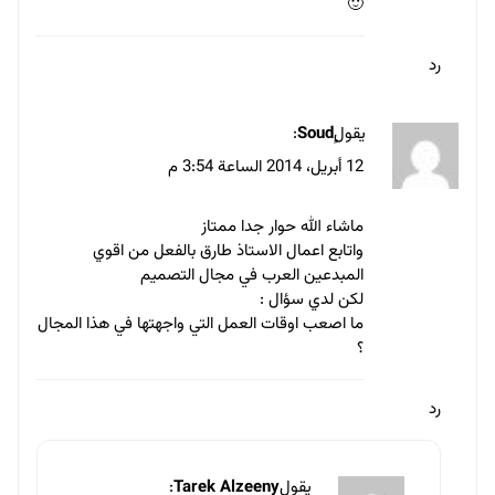
البراندينج
تصميم
مباديء التصميم في أيكيا ومدى تأثيرها.