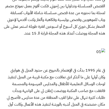
القصص المسلسلة وتداولها بين إخوتي, فكنت أقوم بعمل نموذج مصغر
لمجلة بما تحتويه من عدة قصص مسلسلة شاملة الأبواب كمسابقة
وباب للموهوبين وقصص بوليسية وفكاهية وألغاز وكنت أقدمها لإخوتي
الصغار بشكل دوري كل أسبوع أو اسبوعين لفترة طويلة استمر عملي على
هذه المجلة ووصلت أعداد هذه المجلة قرابة الـ 15 عدد.
في عام 1995 بدأت في الإهتمام بالخروج عن حدود المنزل في هوايتي
وكان أولها على ما أتذكر انني تعاقدت مع مكتبة قريبة من المنزل لتنفيذ
لوحات الوسائل التعليمية للأطفال والمدارس المرسومة والمجسمة
فاتفقت مع صاحب المكتبة ووضعت إعلان لي على الواجهة وبدأت
طلبات كثيرة تنهال علي نظرا لقرب المنطقة من عدة مدارس, فأصبح لي
مكان خصصته في المنزل أشبه بالورشة لتنفيذ هذه الأعمال وكانت أول