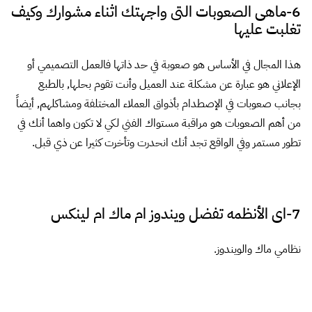
كريم آدم والفنان عبدالله الشهراني والفنان محمد المهدي والفنان ياسر
خيرت والفنان أحمد عماد والفنان فهد البحادي والفنان الرائع حامد كبارة
والفنان عبدالرحمن نجم الدين .. وبالنسبة للفنانين الغير عرب Anthony
Geoffroy, Ramon Mascaros,Chase Stone, Olivier Grateau.
12-كيف ترى مستقبل الجرافيك والخط فى الوطن
العربى
أراه في تطور مستمر وكنت أحلم بوصوله لهذه المرحلة منذ عام 2004
وهاهو يتحقق الحمد لله وأتوقع أن يصبح أفضل بإذن الله.