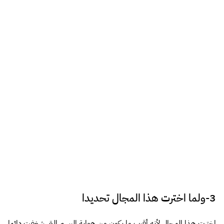
الإعلاني هو عبارة عن مشكلة عند العميل وأنت تقوم بحلها, بالطبع
بجانب صعوبات في الإصطدام بأذواق العملاء المختلفة ومشاكلهم, أيضاً
من أهم الصعوبات هو مراقبة مستواك الفني لكي لا تكون واهما أنك في
تطور مستمر وفي الواقع تجد أنك انحدرت وتأخرت كثيرا عن ذي قبل.
7-اى الأنظمه تفضل ويندوز ام ماك ام لينكس
نظامي ماك والويندوز.
8-ماهى المواقع المفضله لديك والتى تتصفحها
باستمرار
لا اطالع مواقع كثيرة للأسف رغم انها أحد الأمور المهمة في متابعة الجديد