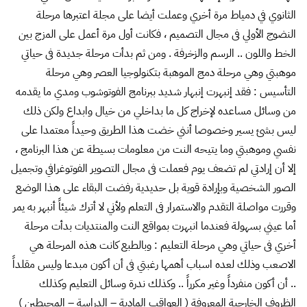
الثانوي في دمياط مرة أخري وعملت أيضا على مجلة اعتبرها مرحلة
النضوج الأولي فى مجال التصميم ، فكانت أول مرة أعمل على المزج بين
الخط واللون .. الرسم والزخرفة . ومن ثم بدأت مرحلة جديدة فى حياتي
موهبتي وهي مرحلة دمج الموهبة بتكنولوجيا العصر وهي مرحلة
التأسيس : فقد إنبهرت إنبهار شديد ببرنامج الفوتوشوب ومدي ما يقدمه
من وسائل مساعده لإخراج كل ما بداخلي من خيال وابداع ولكن ذلك
ليس بشئ يسير وخصوصا أنني خضت هذا الطريق وحيداً معتمدا على
نفسي وموهبتي وما يتيحه النت من معلومات بسيطة عن هذا البرنامج ،
إلا أن إرادتي لم تضعف يوم فعملت فى مجال التصوير الفوتوغرافي وتجميل
الصور الشخصية وبإرادة قوية بل حديدية رفضت البقاء على هذا الوضع
وقررت مواصلة التقدم والاستمرار فى التعلم ولأني لا أترك شيئاً أنبهر به يمر
أما عيني بسهولة فعندما انبهرت بمواقع النت والمنتديات بدأت مرحلة
أخري فى حياتي وهي مرحلة التعليم : وبالطبع كانت هذه المرحلة هي
الاصعب وذلك لعده اسباب أهمها رغبتي فى أن أكون مبدعا وليس مقلداً
.. أن أكون منفرداً وغير مكرراً .. وكذلك ندرة وسائل التعليم وكذلك
الظروف الخارجية المعروفة ( العواقب المادية – الدراسة – المحيطين )