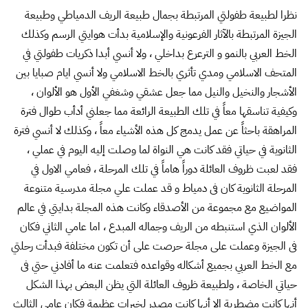
نظرا لطبيعة طفولتي المرتبطة بجمال طبيعة الريف الدمياطي وطبيعة
الجيزة المرتبطة بالآثار الفرعونية والإسلامية بدأت هوايتي الرسم وكذلك
الخط العربي بالنمو و الترعرع بداخلي ، ولا أنسي أبدا ذكريات طفولتي في
المتحف الاسلامي ومدي تأثري بالخط الاسلامي ولا أنسي ايام صبايا بين
الأشجار والنخيل والنيل مما جعل عشقي وشغفي الأول هو الألوان ،
وكيفية تناسقها معاً في تلك الطبيعة الرائعة مما جعلني أدأب طوال فترة
المراهقة باحثاً عن عمل يدمج كل هذه الأشياء معاً ، وكذلك لا أنسي فترة
الثانوية في حياتي فقد كانت هي النواة لما وصلت إليه اليوم في عملي ،
فقد لعبت ظروف العائلة دوراً هاماً في تلك المرحلة ، فعامي الاول في
المرحلة الثانوية كان فى دمياط و قد عملت علي مجلة مدرسية متنوعة
المواضيع مع مجموعة من الأصدقاء وكانت هذه المجلة بدايتي في عالم
الألوان الذي استنبطه من الريف وجماله المبدع ، اما عامي الثاني فكان
فى الجيزة وعملت على مجلة حرصت على أن تكون مختلفة فبدأت رحلتي
مع الخط العربي بجميع أشكاله وقواعده فتعلمت عنه ما أفادني حتي فى
حياتي الخاصة ، ولطبيعة ظروف العائلة التي يظن البعض بهذا الشكل
أنها كانت مضطربة إلا أنها كانت مصدر لخبرات عظيمة فكان عامي الثالث