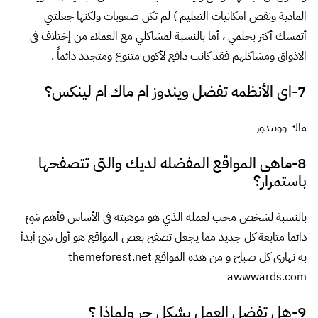
المادية ونقص امكانيات التعليم ) لم تكن صعوبات ولكنها جعلتني
أتمسك أكثر بحلمي ، أما بالنسبة لمشاكلي مع العملاء من إختلاف فى
الاذواق ومشاكلهم فقد كانت دافع لأكون متنوع ومتجدد دائماً .
7-اى الأنظمه تفضل ويندوز ام ماك ام لينكس؟
ماك وويندوز
8-ماهى المواقع المفضله لديك والتى تتصفحها
باستمرار؟
بالنسبة لشخص محب لعمله الذي هو موهبته فى الأساس فأهم شئ
دائما متابعة كل جديد مما يجعل تصفح بعض المواقع هو أول شئ أبدأ
به نهاري كل صباح و من هذه المواقع
themeforest.net
awwwards.com
9-هل تفضل العمل بشكل حر ولماذا ؟