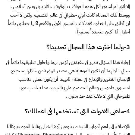
إلا أنني لم أسمح لكل هذه العواقب بالوقوف حائلا بيني وبين أحلامي ،
ووسط تلك المعاناه كانت أولي خطواتي فى عالم التصميم ولكن لا أحب
أن أطلق عليها خطوه فقد كانت لمستي الأولي والأهم لأنها جعلتني دائماً
أحاول أنا أكون متجدداً ومتميزاً .
3-ولما اخترت هذا المجال تحديدا؟
إجابة هذا السؤال تظهر فى عقيدتين أؤمن بهما وأحاول تطبيقهما دائماً فى
حياتي : أولهما أن تكون الموهبة هي مصدر الرزق فمن خلالها يستطيع
الإنسان التطوير والإبداع في عمله ، ثانيهما أن يكون عملي مناسب
لمستوي طموحي وعالم التصميم ملئ بالجديد مما يتناسب مع
طموحاتي التي لا تقف عند حد معين .
4-ماهى الادوات التى تستخدمها فى اعمالك؟
بالإضافة إلي أهم أدواتي الشخصية وهي أولا الخيال وثانيا الموهبة وثالثا
الإبداع فأني استعين ببعض البرامج ( Illustrator -Photoshop ) كما لا