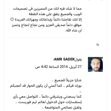
مما لا شك فيه انك من المميزين فى تصميمات
الويب والجميع يتفق على هذه النقطة
إلا انك تفاجئنا دائماً بإبداعاتك ومهراتك الفريدة 🙂
موفق دئماً صديقى العزيز ومن نجاح لنجاح وتميز
ان شاء الله.
رد
يقول
AMR SADEK
:
27 أبريل، 2014 الساعة 4:42 ص
شكرا جزيلاً للجميع ..
بورك فيكم .. كما أتمني أن يكون الحوار قد أعجبكم
..
كما يسعدني ويشرفني دائماً .. التواصل معي بأى
إستفسارات حول الدخول لعالم ثيم فوريست ..
وتقبل نصائحي المتواضعة ..