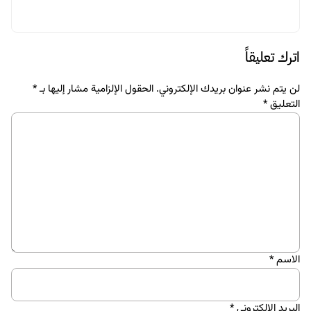
البراندينج
تصميم
مباديء التصميم في أيكيا ومدى تأثيرها.
21 سبتمبر 2017