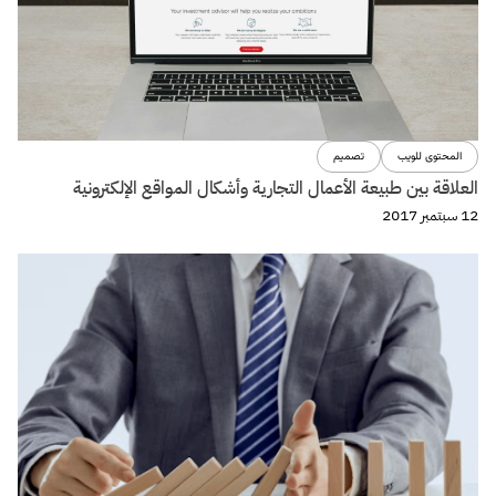
البراندينج
حدد عملائك بعشوائية وانتظر النتائج!
10 أغسطس 2017