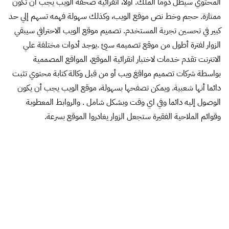
16 يوليو، 2014 الساعة 5:18 م
مقالة رائعة كالعادة تسلم ايدك
رد
يقول
Mohamed Emad
:
20 يوليو، 2014 الساعة 2:35 م
رائع جدا ^_^
رد
اترك تعليقاً