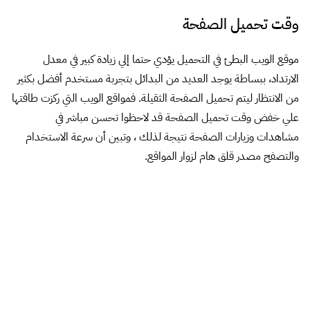
وقت تحميل الصفحة
موقع الويب البطئ في التحميل يؤدي حتما إلي زيادة كبير في معدل
الارتداد، ببساطة يوجد العديد من البدائل بتجربة مستخدم أفضل بكثير
من الانتظار ليتم تحميل الصفحة الثقيلة. فمواقع الويب التي ركزت طاقتها
علي خفض وقت تحميل الصفحة قد لاحظوا تحسن مباشر في
مشاهدات وزيارات الصفحة نتيجة لذلك ، وتبين أن سرعة الاستخدام
والتصفح مصدر قلق هام لزوار المواقع.
البحوث
عن غوميز تشير الي أن الفرق في الأشخاص الذين يغادروا صفحة الويب
التي تأخد ثانيتين أو 3 ثواني يصل إلي 40%. وبالمثل، أمازون وجوجل
ذكروا علنا وجود صلة مباشرة متناسبة بين بطئ صفحات الويب وعدم
رضا الزائر. موقع الويب لا يجب أن يضحي بسرعة تحميل المحتوي، كما
أنه من المستحيل أن يعود شخص إلي موقع ويب تركه سابقا لكونه بطئ
جدا.