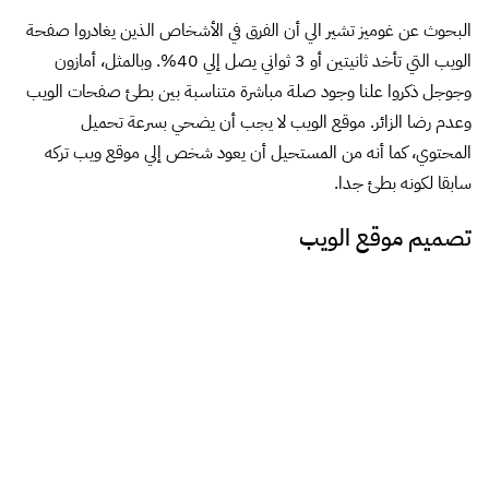
تصميم موقع الويب
المحتوي سيظل دوما الملك. أولا، انقرائية
صحفة الويب يجب أن تكون ممتازة. حجم وخط نص موقع الويب،
وكذلك سهولة فهمه تسهم إلي حد كبير في تحسين تجربة المستخدم.
تصميم موقع الويب الاحترافي سيبقي الزوار لفترة أطول من موقع
تصميمه سيئ .يوجد أدوات مختلفة علي الانترنت تقدم خدمات لاختبار
انقرائية الموقع، المواقع المصممية بواسطة شركات تصميم مواقغ ويب
أو من قبل وكالة كتابة محتوي تثبت دائما أنها شعبية. ويمكن تصفحها
بسهولة، موقع الويب يجب أن يكون الوصول إليه دائما وفي اي وقت
وبشكل شامل . والروابط المعطوبة وقوائم الملاحية الفقيرة ستجعل
الزوار يغادروا الموقع بسرعة.
تنفيذ الاعلان يشمل الحصول علي