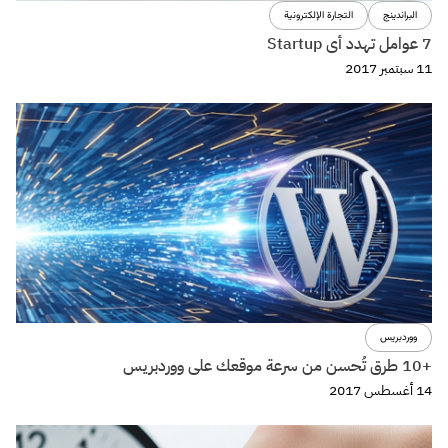
البراندينج
حدد عملائك بعشوائية وانتظر النتائج!
10 أغسطس 2017