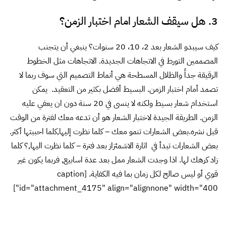
الرقيقة جداً والظلال المسطحة هي أنماط التصميم التي سوف ربما لا
تصمد أمام اختبار الزمن. البسيط أفضل بكثير من التعقيد. يمكن
استخدام شعار بسيط ولكنه لا ينسى في 20 سنة دون ان يعفي عليه
الزمن. الطريقة الجيدة لاختبار الشعار هو أن تدعه معك لفترة من الوقت
قبل نشره.بعض الشعارات تنمو معك – كلما نظرت إليها,كلما احببتها أكثر.
بعض الشعارات تبدأ في اثارة الاشمئزاز بعد فترة – كلما نظرت اليها,؟ كلما
زاد كرهك لها. اذا وجدت الشعار ممل بعد عدة اسابيع, فربما يكون غير
قوي أو ليس صالح لكل زمان بما فيه الكفاية. [caption
id="attachment_4175" align="alignnone" width="400"]
الخطوط العريضة المبسطة وشكل شعار شركة ابل يسمح لها
بتحمل اختبار الزمن.وبالتأكيد النموذج الأولي للشعار لن يكون مناسب
اليوم.[/caption]
4. هل هو فريد من نوعه؟ أيمكن أن يتم التعرف عليه