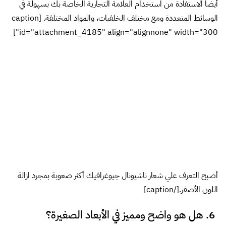
جيد للتأكد من أن الشعار ليس معقداً صراحة مع زخارف التصميم الغير
ضرورية. كل هذه الشعارات تتناسب مع حجم 16 x 16 بكسل.فشعارات
The Nike, McDonalds, Twitter, WWF لا تزال واضحة جدا في
أحجام صغيرة.وشعارات The GE ,Starbucks هي الأن أكثر ازدحاج
وتشويش. وغير واضحة, وبالتالي فهي أقل تمييزا عندما تكون صغيرة.
كل هذه الشعارات تتناسب مع حجم 16 x 16
بكسل.فشعارات The Nike, McDonalds, Twitter, WWF لا تزال
واضحة جدا في أحجام صغيرة.وشعارات The GE ,Starbucks هي الأن
أكثر ازدحاج وتشويش. وغير واضحة, وبالتالي فهي أقل تمييزا عندما تكون
صغيرة. هذه ليست قواعد ثابتة وقاطعة، ولكن هي مبادئ توجيهية
جيدة لإنشاء شعار فعال. لا يزال من الممكن إنشاء شعار قوي حتي لو كان
معقد. لكن فهم المقايضات لمثل هذا القرار. لذا، في المرة التالية التي تجد
نفسك تصمم أو تختار شعار جديد، فاسال نفسك هذه الأسئلة. وأنها قد
تكون مفيدة في تحديد الشعار الصحبح المميز.]]>