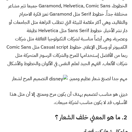
الخطوط، Garamond, Helvetica, Comic Sans جميعا تثير مشاعر
مختلفة جداً. خطوط Serif مثل Garamond تعزز فكرة الاحترام
والتقاليد، وهي أكثر ملائمة للبيئة التي تتطلب النزاهة مثل الجامعات أو
دار نشر الأخبار. خطوط Sans Serif مثل Helvetica نظيفة
وعصرية، وهي أيضاً مناسبة لشركات التكنولوجيا الفائقة مثل شركات
الكمبيوتر أو وسائل الإعلام. خطوط Casual script مثل Comic Sans
ربما من الأفضل إستخدامها للمرح والشركات الرسوم المتحركة مثل
شركات الألعاب. الفهم الجيد لعلم النفس في الألوان والخطوط والأشكال
مهم جدا لصنع شعار عظيم ومميز.
التصميم المرح لشعار
ديزني هو مناسب لتصميم يهدف أن يكون مرح وممتع. إلا أن مثل هذا
الأسلوب قد لا يكون مناسب لشركة مبيعات.
2. ما هو المعني خلف الشعار ؟
وراء كل شعار كبير قصة.