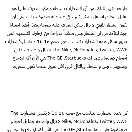
شارك
2 thoughts on “
كيف تصمم شعار رائع ومميز ؟
”
يقول
Abdo Nasser
:
11 يونيو، 2014 الساعة 4:33 م
ما شاء الله مقال رائع جدا.
رد