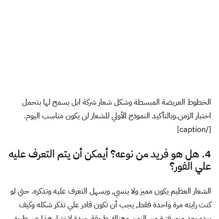
علي الفور؟
الشعار العظيم يكون مميز ولا ينسي, ويسهل التعرف عليه وتذكره. حتي لو
كنت رايته مرة واحدة فقط, يجب أن تكون قادر علي تذكر شكله وكيف
يبدو بعد مرور فترة من الزمن.وهناك طريقة جيدة لاختبار هذا عن طريق
عرض الشعار لصديق ثم اخفاءه ويكون علي صديقك وصف الشعار في
غضون أسبوع. بالاضافة الي ذلك, اذا كان الشعار يذكرك بشعار آخر رايته
من قبل, فانه ليس مميز بما فيه الكفاية وربما تكون علامة لجعل الشعار
أكثر تميز. [caption id="attachment_4179"
align="alignnone" width="300"]
بالاضافة الي ذلك, اذا
كان الشعار يذكرك بشعار آخر رايته من قبل, فانه ليس مميز بما فيه
الكفاية وربما تكون علامة لجعل الشعار أكثر تميز.[/caption]
5. كيف يبدو بالأبيض والأسود؟