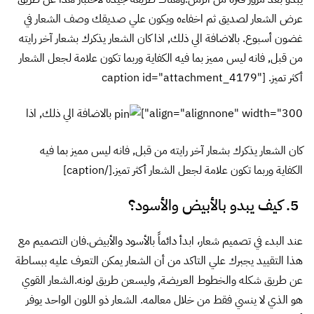
عند البدء في تصميم شعار، ابدأ دائماً بالأسود والأبيض.فان التصميم مع
هذا التقييد يجبرك علي التاكد من أن الشعار يمكن التعرف عليه ببساطة
عن طريق شكله والخطوط العريضة, وليسعن طريق لونه.الشعار القوي
هو الذي لا ينسي فقط من خلال معالمه. الشعار ذو اللون الواحد يوفر
أيضا الاستفادة من استخدام العلامة التجارية الخاصة بك بسهولة في
الوسائط المتعددة ومع مختلف الخلفيات، والمواد المختلفة. [caption
id="attachment_4185" align="alignnone" width="300"]
أصبح التعرف علي شعار ناشيونال جيوغرافيك أكثر صعوبة
بمجرد ازالة اللون الأصفر.[/caption]
6. هل هو واضح ومميز في الأبعاد الصغيرة؟
طريقة اخري للتاكد من أن الشعارات بسيطة ويمكن التعرف عليها هو
تقليل النطاق لاسفل بشكل كبير.حتي عند دقة صغيرة جدا. ينبغي أن
يكون الشعار القوي لا يزال يمكن التعرف عليه بلمحة.وهذا أيضا اختبارا