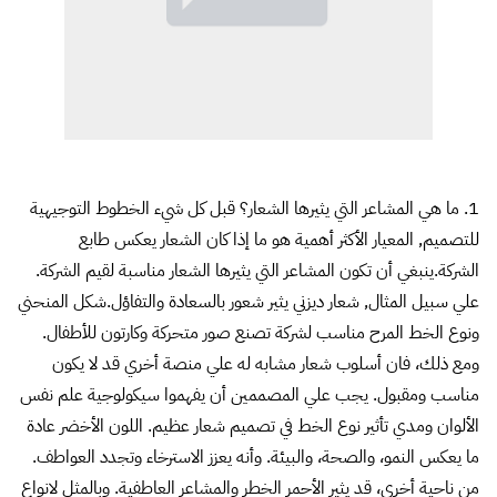
1. ما هي المشاعر التي يثيرها الشعار؟ قبل كل شيء الخطوط التوجيهية
للتصميم, المعيار الأكثر أهمية هو ما إذا كان الشعار يعكس طابع
الشركة.ينبغي أن تكون المشاعر التي يثيرها الشعار مناسبة لقيم الشركة.
علي سبيل المثال, شعار ديزني يثير شعور بالسعادة والتفاؤل.شكل المنحني
ونوع الخط المرح مناسب لشركة تصنع صور متحركة وكارتون للأطفال.
ومع ذلك، فان أسلوب شعار مشابه له علي منصة أخري قد لا يكون
مناسب ومقبول. يجب علي المصممين أن يفهموا سيكولوجية
علم نفس
الألوان
ومدي تأثير نوع الخط في تصميم شعار عظيم. اللون الأخضر عادة
ما يعكس النمو، والصحة، والبيئة. وأنه يعزز الاسترخاء وتجدد العواطف.
من ناحية أخرى، قد يثير الأحمر الخطر والمشاعر العاطفية. وبالمثل لانواع