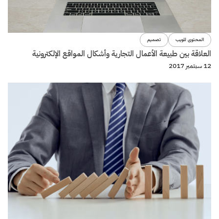
ووردبريس
+10 طرق تُحسن من سرعة موقعك على ووردبريس
14 أغسطس 2017