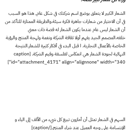
الشعار الكبير لا يتعلق بوضع اسم شركتك في شكل عام, هذا هو السبب
في أن الاختيار من شعارات جاهزة فكرة سيئة.والطريقة الممتازة للتأكد من
أن الشعار ليس عام عندما يكون الشعار له قصة ذات معني
خلفه.المصمم الجيد يفهم أولا ثقافة الشركة ونغمة ولهجة المنتج والرؤية
الخاصة بالأعمال التجارية. ا قبل البدء في أفكار كثيرة للشعار.النتيجة
النهائية لجودة الشعار هي انعكاس لفلسفة وقيم الشركة. [caption
id="attachment_4171" align="alignnone" width="340"]
السهم في الشعار تمثل أن أمازون تبيع كل شيء من الألف
إلى الياء و الإبتسامة على وجه العميل عند شراء المنتج.[/caption]
3. هل سيقف الشعار امام اختبار الزمن؟
كيف سيبدو الشعار بعد 2، 10، 20 سنوات؟ ينبغي أن يتجنب
المصممين التورط في الاتجاهات الجديدة. الاتجاهات مثل الخطوط