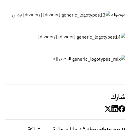
موصولة
[divider] [/divider] تروس
[divider] [/divider]
المصدر
]]>
شارك
9 thoughts on “
شعارات عامة ومستهلكة