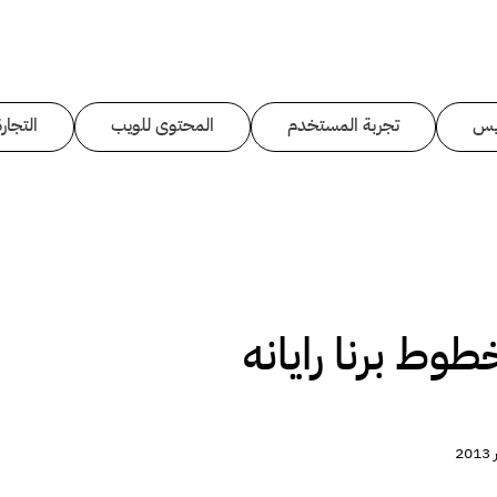
يس
تجربة المستخدم
المحتوى للويب
التجارة
ط برنا رايانه