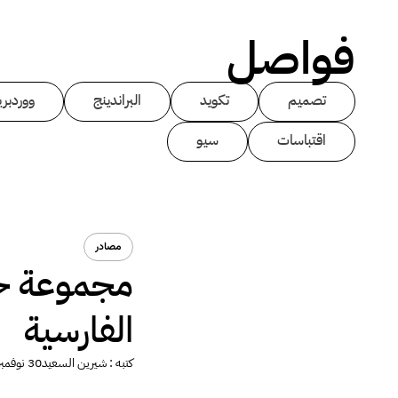
فواصل
تصميم
تكويد
البراندينج
ووردبر
اقتباسات
سيو
مصادر
مجموعة خطو
الفارسية
كتبه :
شيرين السعيد
30 نوفمبر 2013