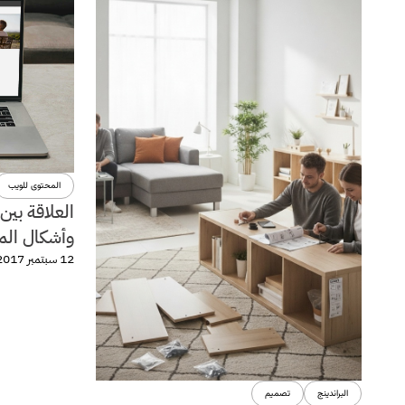
المحتوى للويب
العلاقة بين
وأشكال المو
12 سبتمبر 2017
البراندينج
تصميم