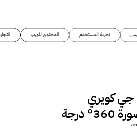
يس
تجربة المستخدم
المحتوى للويب
التجارة
ة جي كويري
3° درجة