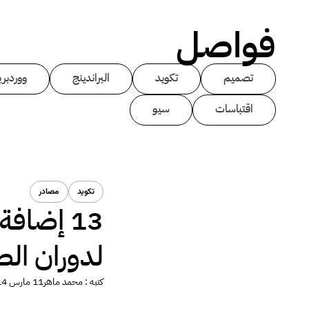
فواصل
تصميم
تكويد
البراندينج
ووردبر
اقتباسات
سيو
تكويد
مصادر
13 إضاف
لدوران الصورة 60
كتبه :
محمد ماهر
11 مارس 2014