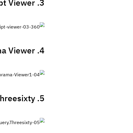
3. The 360 Degree JavaScript Viewer
4. jQuery Panorama Viewer
5. jQuery Threesixty