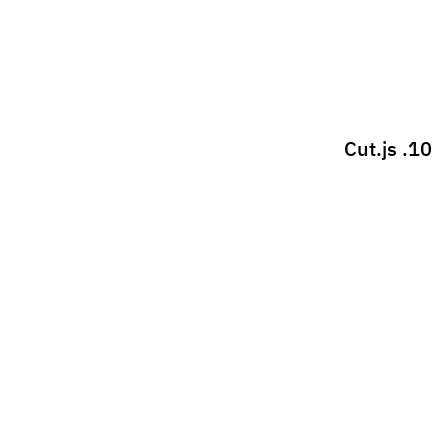
11. Fn.js
12. Clippy.js
13. Progress js