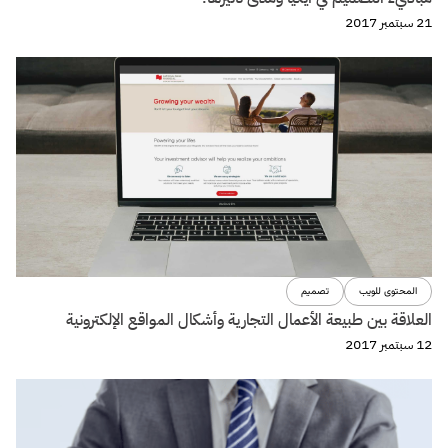
البراندينج
حدد عملائك بعشوائية وانتظر النتائج!
10 أغسطس 2017