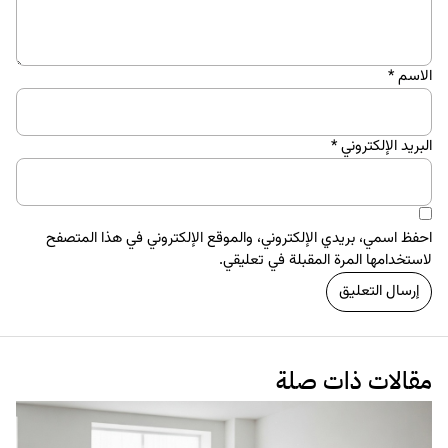
البراندينج
التجارة الإلكترونية
7 عوامل تهدد أى Startup
11 سبتمبر 2017
ووردبريس
+10 طرق تُحسن من سرعة موقعك على ووردبريس