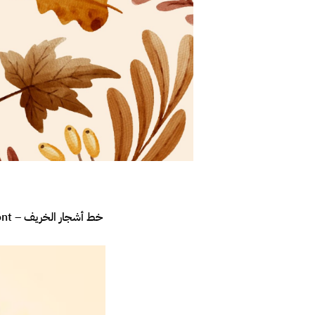
خط أشجار الخريف – Ashgar EL-Kharef Font: