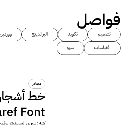
فواصل
تصميم
تكويد
البراندينج
ووردبر
اقتباسات
سيو
مصادر
خط أشجار 
ref Font
كتبه :
شيرين السعيد
25 نوفمبر 2013