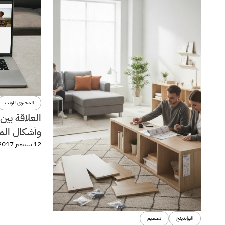
المحتوى للويب
العلاقة بين
وأشكال المو
12 سبتمبر 2017
البراندينج
تصميم