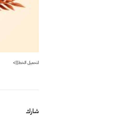
لتحميل الخط
]]>
شارك