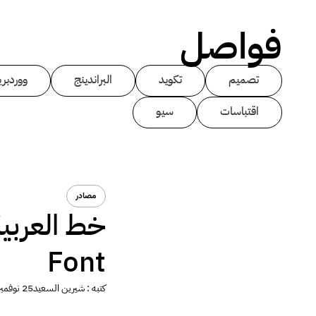
فواصل
تصميم
تكويد
البراندينج
ووردبر
اقتباسات
سيو
مصادر
Font
كتبه :
شيرين السعيد
25 نوفمبر 2013