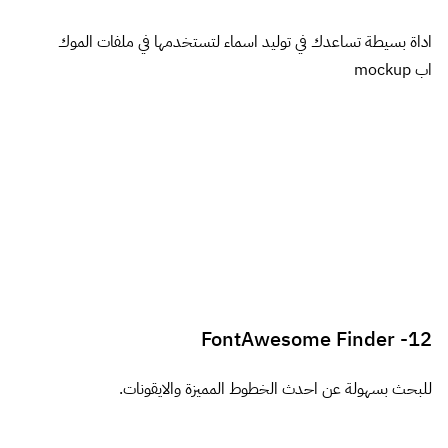
typesetwith.me
13-
يساعدك في كتابة تيبوغرافي وامكانية عرضه لمشاهدة التفاصيل.
Type Scale
14-
لحساب انقرائية التيبوغرافي واستعراض الخط وحجمه .
Contrast Ratio
15-
اداة لحساب تناسب الالوان ودرجة تشبعها.