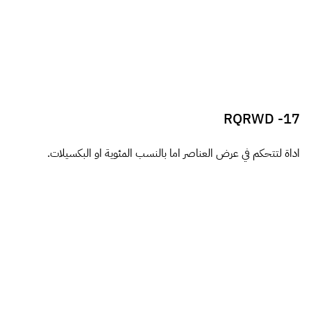
MQtest.io
20-
تطبيق يساعدك في التعرف على اي ملفات الوسائط التي يستجيب لها
جهازك.
]]>