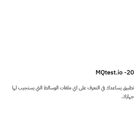
6 فبراير، 2014 الساعة 1:16 ص
تسلم ايدك يا كبييييييييييييير
رد
يقول
منى كمال
:
6 فبراير، 2014 الساعة 9:30 ص
شكرااا على المقال …ادوات مفيدة جدا و هامه
..جراكى الله خيرا
رد
يقول
Akhiliss
:
22 فبراير، 2014 الساعة 6:37 م