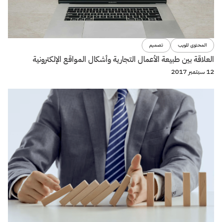
البراندينج
حدد عملائك بعشوائية وانتظر النتائج!
10 أغسطس 2017