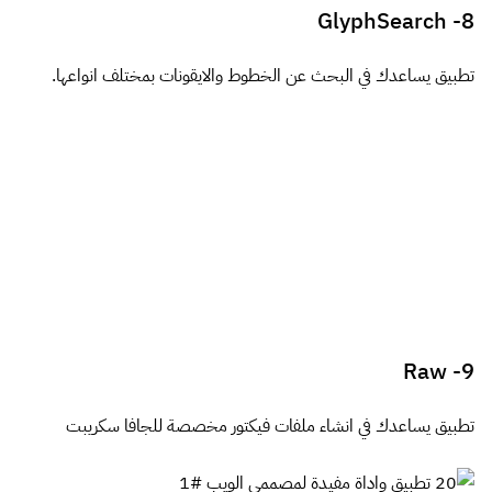
GlyphSearch
8-
تطبيق يساعدك في البحث عن الخطوط والايقونات بمختلف انواعها.
Raw
9-
تطبيق يساعدك في انشاء ملفات فيكتور مخصصة للجافا سكريبت
Random User Generator
10-
مكتبات API تعرض عليك مستخدمين عشوائيين ، تشبه فكرة
نصوص لوريم ايبسوم الافتراضية فهذه توفر لك حسابا لاشخاص