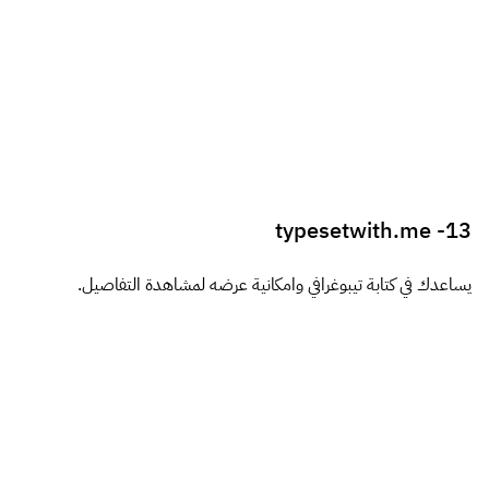
CSS Beautifier
16-
اداة ستساعدك على اضافة لمسات جمالية على ملفات الـ CSS بصورة
اوتوماتيكية لتسهيل قراءتها.