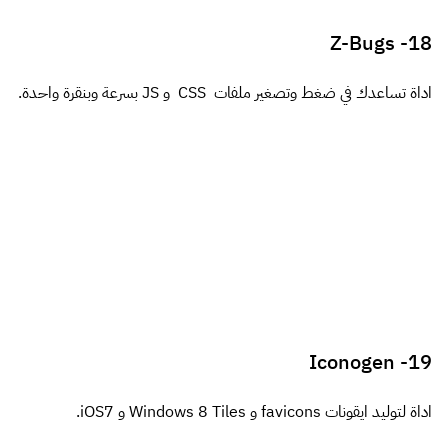
شارك
6 thoughts on “
20 تطبيق واداة مفيدة لمصممي
الويب #1
”
يقول
عمرو عابد
:
6 فبراير، 2014 الساعة 1:01 ص
تسلمي موضوع رائع
رد
يقول
magico
: