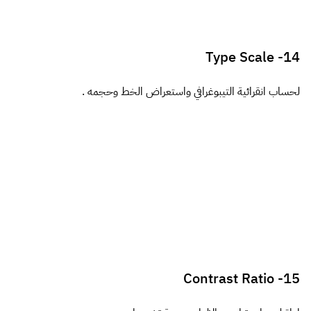
RQRWD
17-
اداة لتتحكم في عرض العناصر اما بالنسب المئوية او البكسيلات.
Z-Bugs
18-
اداة تساعدك في ضغط وتصغير ملفات CSS و JS بسرعة وبنقرة واحدة.