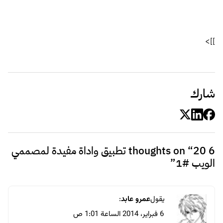
كيف أخي يمكننا الولوج لهاته التطبيقات أنت لم
تذكر لا أسمائها و لم تضع روابط للولوج إليها
رد
يقول
محمد ماهر
:
23 فبراير، 2014 الساعة 2:40 ص
الروابط موجودة علي العناوين بجانب
الارقام 😀
اضغط علي الاسم وهتتنقل للتطبيق
http://prntscr.com/2uynp3
رد