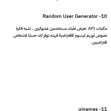
افتراضيين.
uinames
11-
اداة بسيطة تساعدك في توليد اسماء لتستخدمها في ملفات الموك
اب mockup
FontAwesome Finder
12-
للبحث بسهولة عن احدث الخطوط المميزة والايقونات.