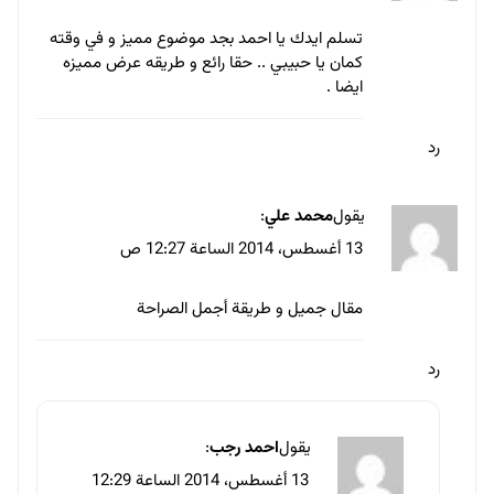
يقول
abdallah reda
:
13 أغسطس، 2014 الساعة 12:28 ص
مقال مميز جداً للمصممين .. لما تقرأ المواصفات
الــ ١٠ وتحاول تشوف نفسك مين فيهم ده فى حد
ذاته توجيه ليك انت قبل العميل انك تغير من
سلبياتك علشان تشوف نفسك طبيعى
ملحوظة انا المنفرد بس تعريفى مش صحيح .. انا
هذا النوع من المصممين 😀
” أن مخططاتي وأفكاري ضمن مسؤوليتى الوظيفية
ولا اسمح فى توجيه او تعديل الفكرة او المخطط
الذى اعمل عليه .لا اهتم بتقييم الاخرين”
بيتهيألى انا عرفت عيوبى فين .. ده ملخص المقال
توصل لسلبياتك .. جزاك الله عنا خيراً
رد
يقول
احمد رجب
: