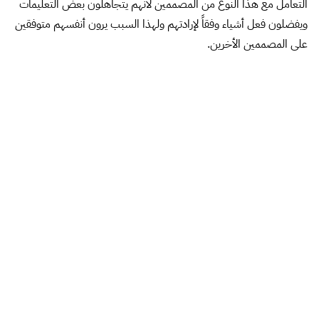
التعامل مع هذا النوع من المصممين لأنهم يتجاهلون بعض التعليمات
ويفضلون فعل أشياء وفقاً لإرادتهم ولهذا السبب يرون أنفسهم متوفقين
على المصممين الأخرين.
4-السلحفاة
هذا النوع من المصممين يتصور ردود أفعال سلبية من العميل قبل
تقديم المشروع بالفعل.هؤلاء المصممين يفتقرون تماماً إلى الثقة بالنفس،
يعتقدون أن كل شئ يقومون به هو سئ ولن يعجب الناس.لديهم إنعدام
للأمن حول موهبتهم وغالباً ما يفضلون الإختباء والراحة خوفاً من تلك
الردود السلبية مثل السلحفاة.فهم مقتنعون بالعمل خلف الكواليس
وعدم الظهور.العملاء يتجنبون التعامل مع هذا النوع لأنهم يفتقرون إلى
مايلزم من إحترام الذات والثقة بالنفس وعدم تقديم عمل ممتاز بالرغم
من قدراتهم.