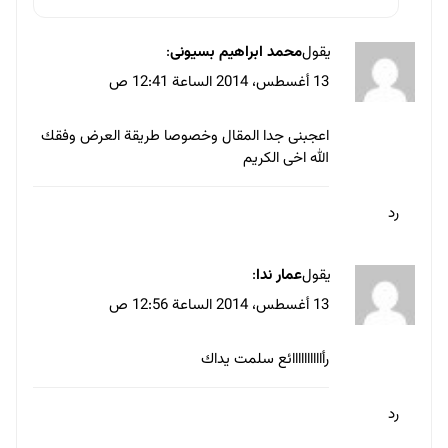
يقول
أحمد على
:
13 أغسطس، 2014 الساعة 7:11 ص
ممتاز يا احمد عمل رائع صراحة وجمعت
امور حقيقي موجودة في المصممين وحلو الواحد
يشوف الايجابيات والسلبيات ويقيم نفسو
رد
يقول
يسري حسن
:
13 أغسطس، 2014 الساعة 8:41 ص
تحليل روائع، يصف لنا نمازج من المصممين
الموجودين بمجال غلب علي العاملين فيه كسر
الروتين والهوائية المفرطة
وبالبحث في اصناف وسمات كل وصف مما ذكرت،