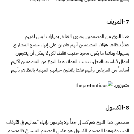
8-الكسول
مصممي هذا النوع هم كسالى جداً ولا يقومون بإنهاء أعمالهم في الأوقات
المحددة.وهذا المصمم الكسول هو عكس المصمم المتسرع.فالمصمم
الكسول لابأس منة إن إستطاع إنهاء مهامه في الأوقات المحددة بدلاً من
أن تضحى بالجودة والسرعة.العملاء يتجنبون هذا النوع تماماً وذلك لما
ذكرتة أنهم كسالى ولا يميلون إلى الوفاء بالمواعيد النهائية ولن تأخد منهم
إلا التسويف المستمر وطلبات التأجيل.
9-المنفرد
هذا النوع من المصممين لا يستطيعون التعاون في مشروع معين، لأنهم
يعتقدون أن مخططاتهم وأفكارهم هى الأفضل على الإطلاق. هؤلاء
المصممين لا يستمعون إلى ردود الأفعال، وبدلاً من إجتذاب العملاء،