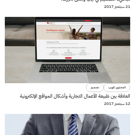
البراندينج
التجارة الإلكترونية
7 عوامل تهدد أى Startup
11 سبتمبر 2017
ووردبريس
+10 طرق تُحسن من سرعة موقعك على ووردبريس
14 أغسطس 2017