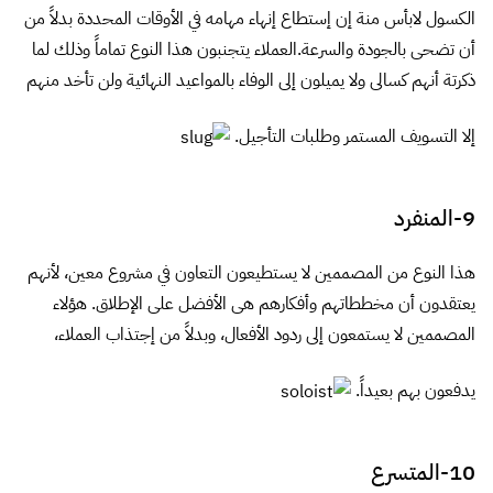
يدفعون بهم بعيداً.
10-المتسرع
هذا المصمم يميل الى العمل بسرعة وتسليم المشاريع قبل الوقت
المحدد لها، ويقدم للعملاء الأعمال في الوقت المطلوب ويميل إلى إنجاز
المهام بسرعة شديدة بعكس المصمم الكسول.وعلى الرغم من أن لديهم
القدرة على العمل بسرعة زائدة، العملاء غالباً ما تتجنب التعامل معهم
لأنهم في كثير من الأحيان يكون إخراجهم للأعمال دون المستوي
المطلوب.
كل هذة الأنواع من المصممين لديهم الإيجابيات
والسلبيات كذلك.إذا كنت مصمم ووجدت نفسك في هذة الأنواع فعليك
أن تعيد النظر مرة أخرى إلى طريقتك وأسلوبك في العمل لكي تكون محل
ثقة العملاء. أنا متأكد من أنني نسيت بعض الأنواع لذلك لا تردد في