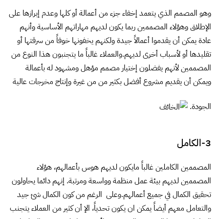
وهو المصمم الذي يتعمد إخفاء جزء من أعمالة أو كلها وعدم إبرازها على
الإطلاق وهؤلاء المصممين ربما يكون لديهم مهاراتهم الأساسية وأنهم
عادة يمكن أن يقدموا أعمالاً جيدة ولكنهم يخفونها خوفاً من سرقتها أو
تقليدها أو لأسباب أخرى لديهم.والعملاء غالباً ما يتجنبون هذا النوع من
المصممين لأنهم يفضلون إختيار مصمم مؤهل ومشهود له بأعمالة
ويمكن أن يقديم مشروع أفضل بكثير من من غيرة وإنتاج مخرجات عالية
الجودة.
3-الكامل
المصممين الكاملين غالباً مايكون لديهم هوس بأعمالهم، هؤلاء
المصممين لديهم بيئة عمل منظمة وواسعة ومرتبة. إنهم دائما يحاولون
تحقيق الكمال في جميع أعمالهم.وعلى الرغم من كون الكمال شئ جيد
والتعامل معهم أيضاً يمكن ان يكون تحدياً، الإ أن كثير من العملاء يتجنب