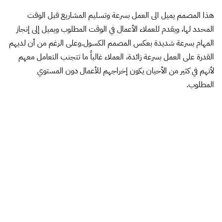
مشاركتي أفكارك عن طريق مربع التعليقات.
المصدر
]]>
شارك
23 thoughts on “
10 أنوع من المصممين يجب
عليك تجنبهم
”
يقول
عبدالرحمن زيد العزي
:
12 أغسطس، 2014 الساعة 11:58 م
جزاك الله خيرا استاذ احمد مقال رائع