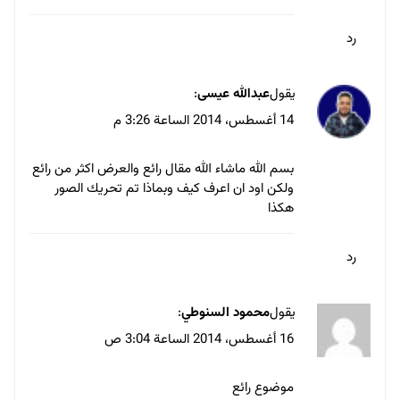
طيب انا من النوع المقلد يعنى الافكار عندي اما
سطحيه او مافيش خالص علشان كده بتفرج و بقلد
بس بحاول اني اغير شوية في الفكرة مش بخليها
هي هي بالظبط او بحاول ادمجها مع فكرة تانية بس
انا بحاول اصلح الموضوع ده .
رد
يقول
أحمد أبوعبيلة
:
7 سبتمبر، 2014 الساعة 10:26 م
موضوع مميز شكرا لك
رد