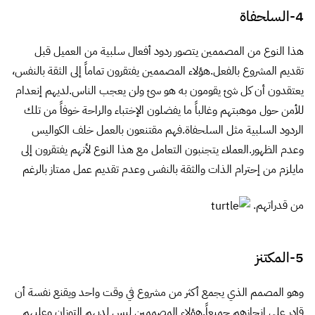
5-المكتنز
وهو المصمم الذي يجمع أكثر من مشروع في وقت واحد ويقنع نفسة أن
قادر على إنجازهم جميعاً.هؤلاء المصممين ليس لديهم التوزان وعليهم
العمل على إدارة وقتهم.وقد يتجنب العملاء هذا النوع من المصممين
لأنهم يميلون إلى عدم تنفيذ المشاريع وتسليمها في الوقت المحدد.وتتأثر
أعمالهم بسب عدم إهتمامهم بالمشاريع والإبداع فيها وكذلك عدم التركيز
على مشروع معين فيكون الناتج أو النتيجة هي دون المستوى المطلوب
وسوف يكون فقط مضيعة للوقت والمال والجهد.
6-المقلد
وهذا النوع من المصمم هو عادة مايجلس كثيراً أمام مواقع وشبكات
الإلهام وفي نهاية المطاف يقوم بسرقة وتقليد بعض الأعمال السابقة التي