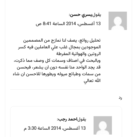
يقول
MidooDj
:
13 أغسطس، 2014 الساعة 3:02 م
موضوع مميز يا أحمد، شكرًا على هذه المعلومات
القيمّة.
رد
يقول
احمد رجب
:
13 أغسطس، 2014 الساعة 3:30 م
شكراً لك صديقي محمود على مروك
ويشرفني أن مقال نال إعجابك :*
رد