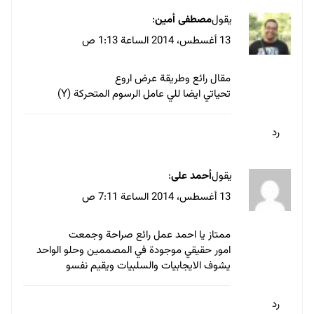
قد يجد الواحد منا نفسه دون ان يشعر، فيحسن
من سمات وطبائع ميوله ويطورها للاحسن ان شاء
الله تعالي
رد
يقول
احمد رجب
:
13 أغسطس، 2014 الساعة 3:30 م
شكراً لك أستاذي العزيز يسري حسن
على مروك ويشرفني أن مقال نال
إعجابك :*
رد