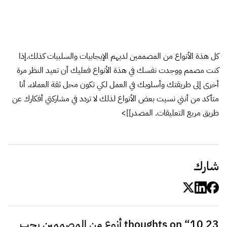
رد
يقول
عبدالله زهران
:
13 أغسطس، 2014 الساعة 12:05 ص
تسلم ايدك
رد
يقول
احمد رجب
:
13 أغسطس، 2014 الساعة 12:27
ص
شكراً لك صديقي عبدالله،،وسعدت
جدا بأن المقال نال إعجابك