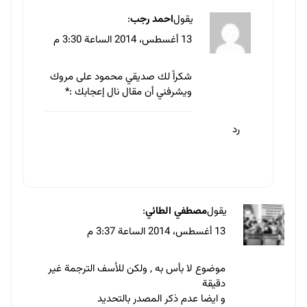
ولكن اود ان اعرف كيف وبماذا تم تحريك الصور
هكذا
رد
يقول
محمود السنوطي
:
16 أغسطس، 2014 الساعة 3:04 ص
موضوع رائع
لكن تقريبا كدة مفيش مصممين إلا ولازم يكون فيه
صفة أو اتنين من اللي فوق 🙂
رد
يقول
محمد محي
:
19 أغسطس، 2014 الساعة 5:47 م