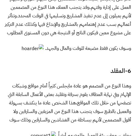
تصفحها من خلال تلك المواقع،هذا الشخص عادة ما ينكشف بسهولة
والعميل بالطبع سوف يتجنب هذا النوع من المزيفين والسارقين ولا
أقول المصممين لأنهم ببساطة من الغشاشين والسارقين وذلك سوف
يخلق سمعة سيئة للعميل وللمصمم أيضاً.
7-المزيف
هذا النوع من المصممين يحبون التفاخر بمهارات ليس لديهم
فعلاً.يتظاهر هؤلاء المصممين أنهم قادرين على إنهاء جميع المشاريع
بسهولة ودائما ما يكون مجرد حديث فقط، لكن لا يمكن أن ينتجون
أعمال قياسية بالفعل. يتجنب العملاء هذا النوع من المصممين لأنهم
أساساً من المزيفين وأنهم فقط يقتلون حياتهم المهنية بالتظاهر بأنهم
متميزون.