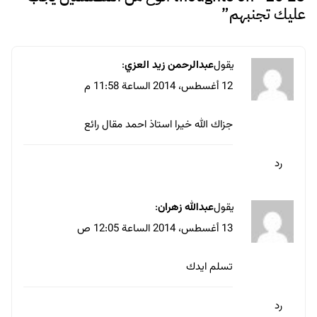
رد
يقول
El-abda3.com
:
13 أغسطس، 2014 الساعة 12:15 ص
مقال اكثر من رائع
وعجبتني جدا طريقة توضيجك لكل مصمم بالصور
فهي معبرة جدا عن كل نوع وايضا الموضوع متعوب
علية في المعلومات
شكرا لك
تحياتي لك
رد
يقول
Moody Boles
: