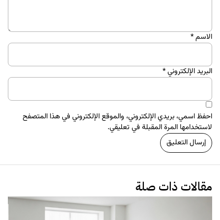
البراندينج
تصميم
مباديء التصميم في أيكيا ومدى تأثيرها.
21 سبتمبر 2017