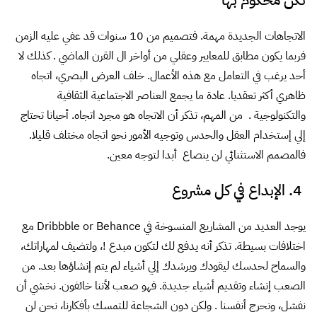
الاتجاهات الجديدة مهمة. فتصميم من 10 سنوات قد عفي عليه الزمن
فربما يكون مطابق للمعايير وعقلي من أواخر ال القرن الماضي . كذلك لا
أحد يرغب في التعامل مع هذه الأعمال. خلف العرض البصري، اتجاه
ظاهري أكثر تعقديا. عادة ما يجمع العناصر الاجتماعية الثقافية
والتكنولوجية . من المهم، تذكر أن الاتجاه هو مجرد اتجاه. أحيانا تحتاج
إلي إستخدام العقل والحدس وتوجيه الأمور نحو اتجاه مختلف قليلا.
فالمصمم الاستثنائي لن ينصاع أبدا لتوجه معين.
4. الإبداع في كل مشروع
يوجد العديد من المشاريع المنسوخة في Dribbble or Behance مع
اختلافات بسيطة. تذكر أنه يدفع لك لتكون مبدع !، ولتضيف لمهاراتك،
والسماح لحدسك ليقودك ويرشدك إلي أشياء لم يتم إنشاؤها بعد. من
الصعب إنشاء وتقديم أشياء جديدة. فهو صعب لأننا خائفون. نخشي أن
نفشل، ونحرج أنفسنا . ولكن دون الشجاعة للتمسك بأفكارنا، نحن لن