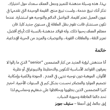
بهذا. هذه وسيلة مدهشة للتمييز وجعل العملاء سعداء حول اختيارك.
تذكر أنك تبيع خدمة ، ولست تبيع منتج. القيمة الوحيدة التي تقدمها في
عيون العميل تعتبر كقيمة. التواصل الدائم والتوجيه هو استشارة. عندما
تكون مستشار، فانت تقوم بنقل العلاقة إلي مستوي جديد كليا. فان
معظم العملاء يحبوا ذلك. وله فوائد مدهشة بالنسبة لك:أرباح أفضل،
تعزيز الثقة ، والعلاقات القوية ، والتوصيات والمزيد من الحرية الإبداعية.
خاتمة
أنا مندهش لرؤية العديد من كبار المصممين “senior” الذي ما زالوا لا
يعرفون القواعد الأساسية للتكوين والتخطيط والتيبوغرافي أو نظرية
الألوان. الموهبة دون توجيه تنتهي في العدم . الجودة والكمية وإمكانية
تصميم الموارد والمصادر تحسنت بشكل كبير في السنوات الأخيرة. احترم
كثيرا المصممين الذين يتطوروا ويحافظوا علي شغفهم وحماسهم.لذا
تحد دائما العاطفة وحيوية الشباب.
إبق جائعا، إبق أحمقا –
ستيف جوبز