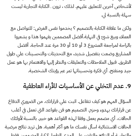
لأشخاص آخرين للتعليق عليهم. لذلك ، ترون ـ الكتابة التجارية ليست
سهلة بالنسبة لي.
ولكن ما علاقة الكتابة بالتصميم ؟ يخدموا نفس الغرض: للتواصل مع
العملاء وبيع شيئ في النهاية.أفضل المصممين يفهموا هذا و يشعروا
بالراحة لمراجعة المشروع 3 أو 10 أو 30 مرة عند الحاجة. أفضل
المشاريع وضعت بتفصيل شديد، مع التحديثات والتحسينات علي طول
الطريق. قبول الملاحظات والتعليقات والنظر إليها والاهتمام بها هو عمل
جيد ومنفتح. أي فكرة وتحسيناتها تمر عبر رؤيتك الشخصية.
9. عدم التخلي عن الأساسيات للأراء العاطفية
السؤال المهم هو كيف تتفاعل. اثبت علي قراراتك. من الضروري الدفاع
عن قراراتك بهدوء وحزم. التصميم هو فن بقواعد التي تعمل في أغلب
الحالات. أي مصمم يعمل وفقا لهذه القواعد هو خبير. بالنسبة لأولئك
الحالات الاستثنائية اسأل نفسك ما هو أكثر أهمية. هل تريد نتائج مرضية
والتعاسة أو النتائج والتقدير علي المدي الطويل؟ كبار المصممين فقط