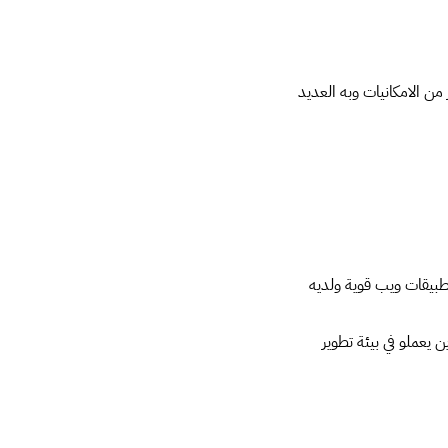
اني مع الكثير من الامكانيات وبه العديد
اء تطبيقات ويب قوية ولديه
يعملو في بيئة تطوير