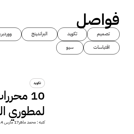
فواصل
تصميم
تكويد
البراندينج
ووردبر
اقتباسات
سيو
تكويد
10 محرر
لمطوري ال
كتبه :
محمد ماهر
17 مارس 2014