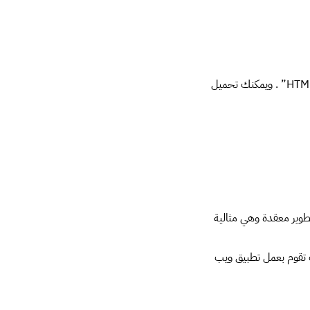
Komodo Edit به العديد من المميزات الجيدة لتطوير “HTML,CSS” . ويمكنك تحميل
بيئة تطوير معقدة وهي مثالية
ت تقوم بعمل تطبيق ويب