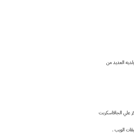
أين . ولديه العديد من
ثير للاهتمام . فبدلا من التركيز علي HTML فهو يركز علي الجافاسكربت