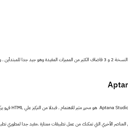
WebMatrix تحسن منذ النسخة 2 و 3 فاضاف الكثير من المميزات المفيدة وهو جيد جدا للمبتد
Aptana Studio هو محرر م