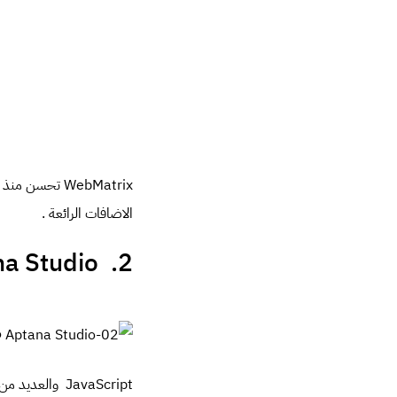
الاضافات الرائعة .
2. Aptana Studio
JavaScript والعديد من العناصر الأخري التي تمكنك من عمل تطبيقات ممتازة .مفيد جدا لمطوري تطبيقات الويب .