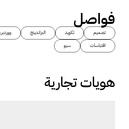
فواصل
تصميم
تكويد
البراندينج
ووردبر
اقتباسات
سيو
هويات تجارية