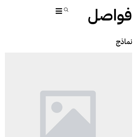
فواصل
نماذج