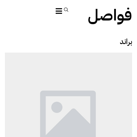
فواصل
براند