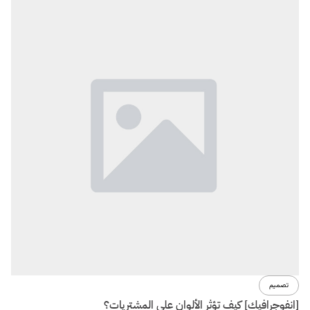
تصميم
[انفوجرافيك] كيف تؤثر الألوان علي المشتريات؟