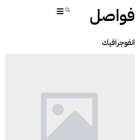
فواصل
انفوجرافيك