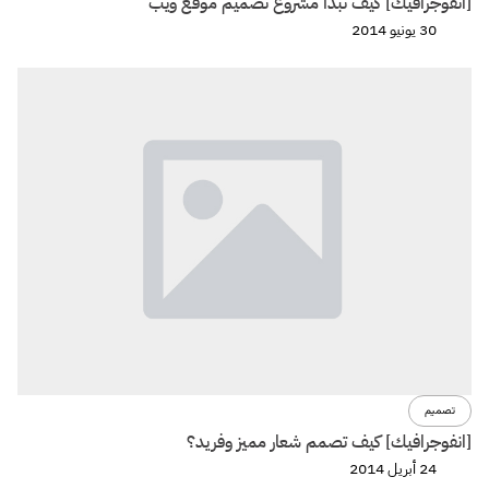
[انفوجرافيك] كيف تبدأ مشروع تصميم موقع ويب
30 يونيو 2014
تصميم
[انفوجرافيك] كيف تصمم شعار مميز وفريد؟
24 أبريل 2014