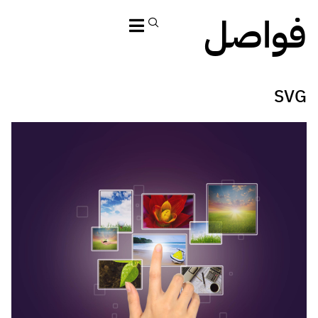
فواصل
SVG