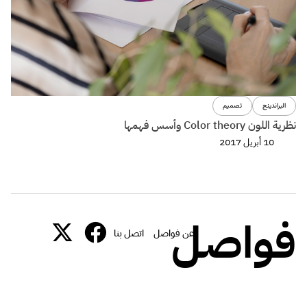
البراندينج
تصميم
نظرية اللون Color theory وأسس فهمها
10 أبريل 2017
فواصل
عن فواصل
اتصل بنا