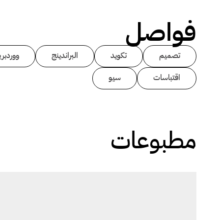
فواصل
تصميم
تكويد
البراندينج
ووردبر
اقتباسات
سيو
مطبوعات