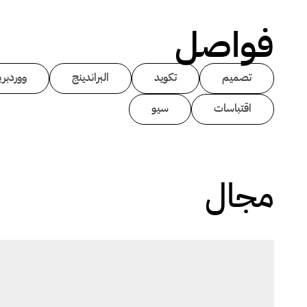
فواصل
تصميم
تكويد
البراندينج
ووردبر
اقتباسات
سيو
مجال