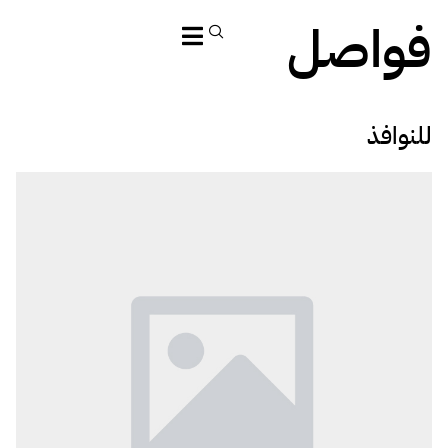
فواصل
للنوافذ