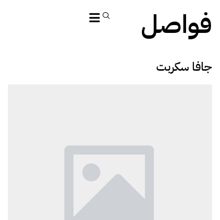
فواصل
جافا سكربت