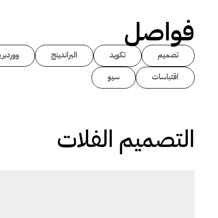
فواصل
تصميم
تكويد
البراندينج
ووردبر
اقتباسات
سيو
التصميم الفلات