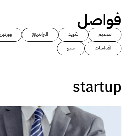
فواصل
تصميم
تكويد
البراندينج
ووردبر
اقتباسات
سيو
startup