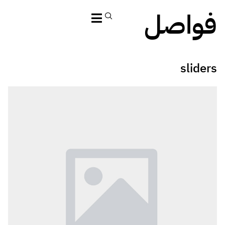
فواصل
sliders