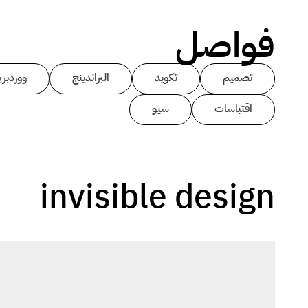
فواصل
تصميم
تكويد
البراندينج
ووردبر
اقتباسات
سيو
invisible design